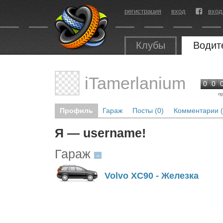
регистрация
вход
вход
Клубы
Водит
iTamerlanium
0
0
п
Профиль
Гараж
Посты (0)
Комментарии (
Я — username!
Гараж
→
Volvo XC90 - Железка