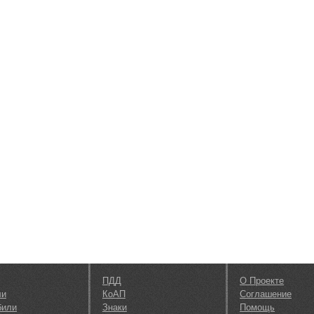
ПДД
О Проекте
ли
КоАП
Соглашение
били
Знаки
Помощь