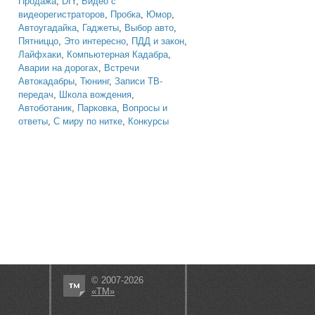
Продажа
,
DIY
,
Видео с
видеорегистраторов
,
Пробка
,
Юмор
,
Автоугадайка
,
Гаджеты
,
Выбор авто
,
Пятниццо
,
Это интересно
,
ПДД и закон
,
Лайфхаки
,
Компьютерная Кадабра
,
Аварии на дорогах
,
Встречи
Автокадабры
,
Тюнинг
,
Записи ТВ-
передач
,
Школа вождения
,
Автоботаник
,
Парковка
,
Вопросы и
ответы
,
С миру по нитке
,
Конкурсы
© 2007-2026
«ТМ»