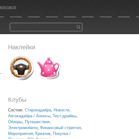
контакте
Наклейки
Клубы
Состою:
Старокадабра
,
Новости
,
Автокадабра / Анонсы
,
Тест-драйвы
,
Обзоры
,
Путешествия
,
Электромобили
,
Финансовый стриптиз
,
Мероприятия
,
Креатив
,
Покупка /