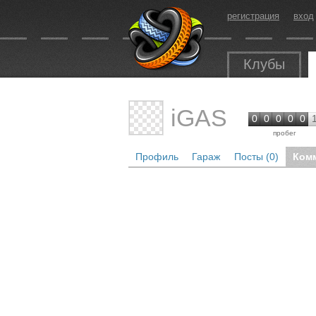
регистрация
вход
Клубы
iGAS
0
0
0
0
0
пробег
Профиль
Гараж
Посты (0)
Комм