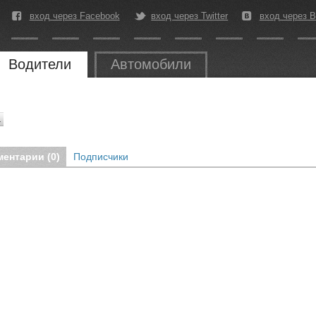
вход через Facebook
вход через Twitter
вход через В
Водители
Автомобили
1
ентарии (0)
Подписчики