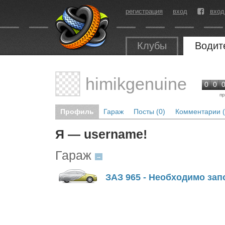
регистрация
вход
вход
Клубы
Водит
himikgenuine
0
0
пр
Профиль
Гараж
Посты (0)
Комментарии (
Я — username!
Гараж
→
ЗАЗ 965 - Необходимо запо