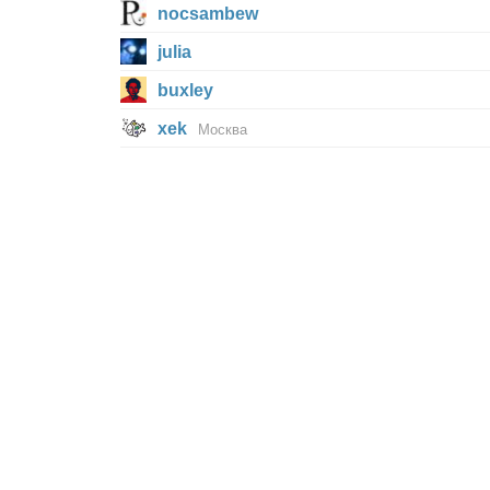
nocsambew
julia
buxley
xek
Москва