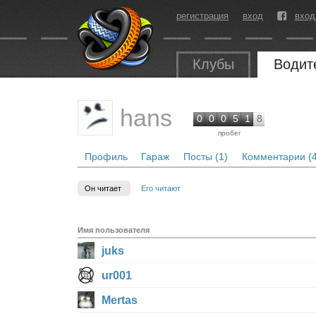
регистрация
вход
вход
Клубы
Водит
hans
0
0
0
5
1
8
пробег
Профиль
Гараж
Посты (1)
Комментарии (4
Он читает
Его читают
Имя пользователя
juks
ur001
Mertas