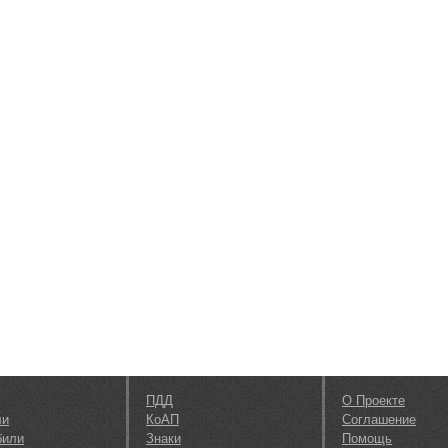
ПДД
О Проекте
ли
КоАП
Соглашение
били
Знаки
Помощь