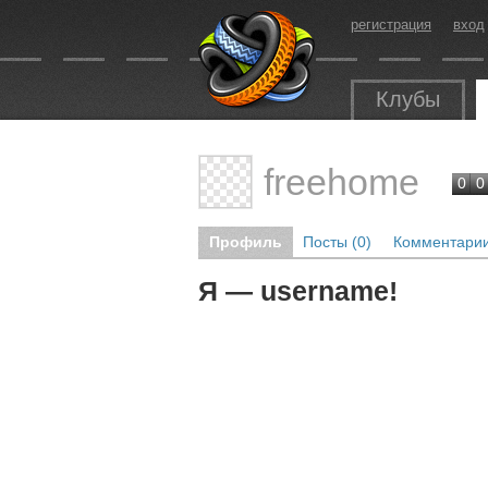
регистрация
вход
Клубы
freehome
0
0
Профиль
Посты (0)
Комментарии
Я — username!