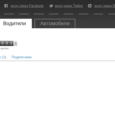
вход через Facebook
вход через Twitter
вход через В
Водители
Автомобили
0
0
2
8
пробег
 (1)
Подписчики