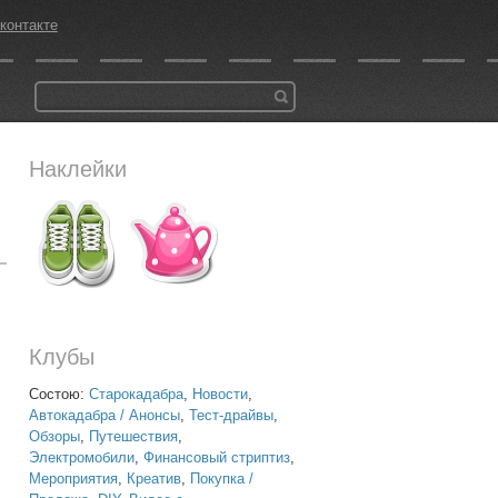
контакте
Наклейки
Клубы
Состою:
Старокадабра
,
Новости
,
Автокадабра / Анонсы
,
Тест-драйвы
,
Обзоры
,
Путешествия
,
Электромобили
,
Финансовый стриптиз
,
Мероприятия
,
Креатив
,
Покупка /