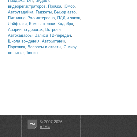
Продажа
,
DIY
,
Видео с
видеорегистраторов
,
Пробка
,
Юмор
,
Автоугадайка
,
Гаджеты
,
Выбор авто
,
Пятниццо
,
Это интересно
,
ПДД и закон
,
Лайфхаки
,
Компьютерная Кадабра
,
Аварии на дорогах
,
Встречи
Автокадабры
,
Записи ТВ-передач
,
Школа вождения
,
Автоботаник
,
Парковка
,
Вопросы и ответы
,
С миру
по нитке
,
Тюнинг
© 2007-2026
«ТМ»