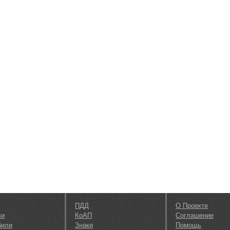
ПДД
О Проекте
ли
КоАП
Соглашение
били
Знаки
Помощь