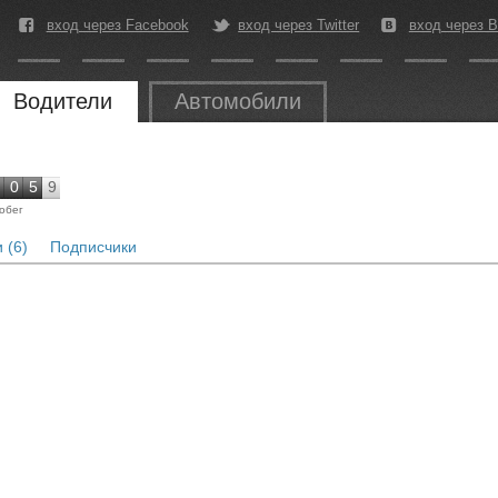
вход через Facebook
вход через Twitter
вход через В
Водители
Автомобили
0
5
9
обег
 (6)
Подписчики