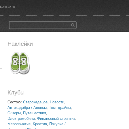
контакте
Наклейки
Клубы
Состою:
Старокадабра
,
Новости
,
Автокадабра / Анонсы
,
Тест-драйвы
,
Обзоры
,
Путешествия
,
Электромобили
,
Финансовый стриптиз
,
Мероприятия
,
Креатив
,
Покупка /