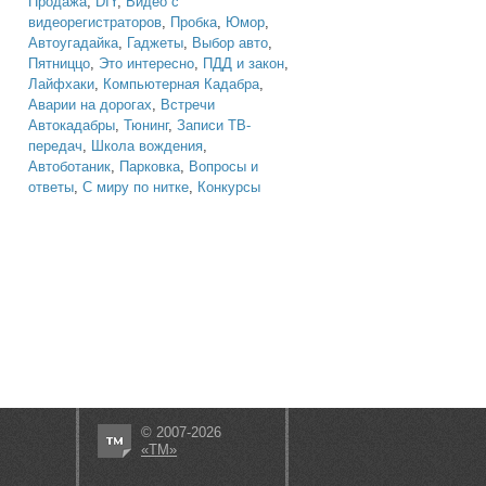
Продажа
,
DIY
,
Видео с
видеорегистраторов
,
Пробка
,
Юмор
,
Автоугадайка
,
Гаджеты
,
Выбор авто
,
Пятниццо
,
Это интересно
,
ПДД и закон
,
Лайфхаки
,
Компьютерная Кадабра
,
Аварии на дорогах
,
Встречи
Автокадабры
,
Тюнинг
,
Записи ТВ-
передач
,
Школа вождения
,
Автоботаник
,
Парковка
,
Вопросы и
ответы
,
С миру по нитке
,
Конкурсы
© 2007-2026
«ТМ»