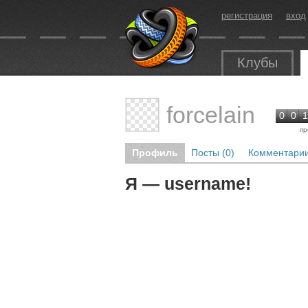
регистрация
вход
Клубы
forcelain
0
0
1
пр
Профиль
Посты (0)
Комментарии
Я — username!