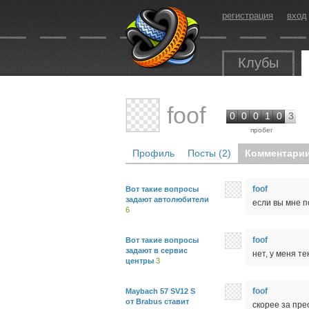
регистрация
вход
Клубы
foof
0
0
0
1
0
3
пробег
Профиль
Посты (2)
Комментарии
foof
Вот такие вопросы
задают автолюбители
если вы мне п
6
foof
Вот такие вопросы
задают в сервис
нет, у меня т
центры
3
foof
Maybach 57 SV12 S
от Brabus ставит
скорее за пре