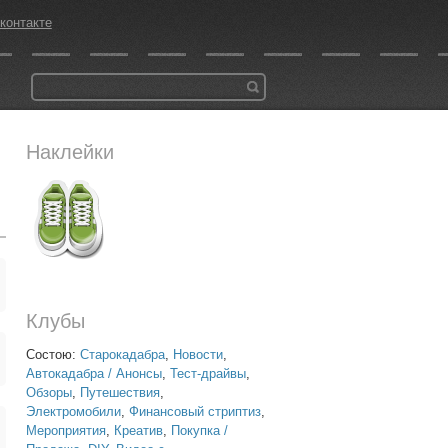
контакте
Наклейки
Клубы
Состою:
Старокадабра
,
Новости
,
Автокадабра / Анонсы
,
Тест-драйвы
,
Обзоры
,
Путешествия
,
Электромобили
,
Финансовый стриптиз
,
Мероприятия
,
Креатив
,
Покупка /