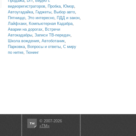
Продажа
,
DIY
,
Видео с
видеорегистраторов
,
Пробка
,
Юмор
,
Автоугадайка
,
Гаджеты
,
Выбор авто
,
Пятниццо
,
Это интересно
,
ПДД и закон
,
Лайфхаки
,
Компьютерная Кадабра
,
Аварии на дорогах
,
Встречи
Автокадабры
,
Записи ТВ-передач
,
Школа вождения
,
Автоботаник
,
Парковка
,
Вопросы и ответы
,
С миру
по нитке
,
Тюнинг
© 2007-2026
«ТМ»