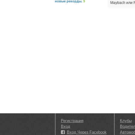
новые рекорды.
9
Maybach или R
Регистрация
Клубы
Вход
Водите
Вход Через Facebook
Автомо