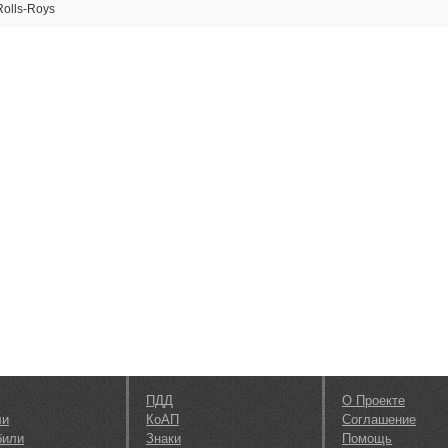
olls-Roys
ПДД
О Проекте
ли
КоАП
Соглашение
били
Знаки
Помощь