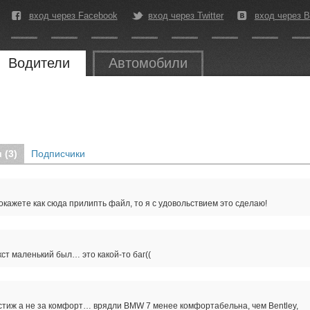
вход через Facebook
вход через Twitter
вход через В
Водители
Автомобили
 (3)
Подписчики
окажете как сюда прилипть файл, то я с удовольствием это сделаю!
екст маленький был… это какой-то баг((
стиж а не за комфорт… врядли BMW 7 менее комфортабельна, чем Bentley,