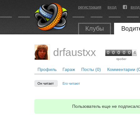
регистрация
вход
вход
Клубы
Водит
drfaustxx
0
0
0
0
0
4
пробег
Профиль
Гараж
Посты (0)
Комментарии (0
Он читает
Его читают
Пользователь еще не подписался