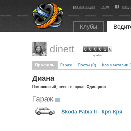
регистрация
вход
вход
Клубы
Водит
dinett
0
0
0
0
2
6
пробег
Профиль
Гараж
Посты (0)
Комментарии (
Диана
Пол
женский
, живет в городе
Одинцово
Гараж
→
Skoda Fabia II - Кря-Кря