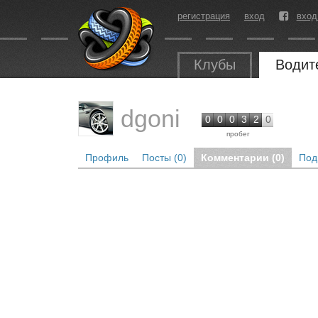
регистрация
вход
вход
Клубы
Водит
dgoni
0
0
0
3
2
0
пробег
Профиль
Посты (0)
Комментарии (0)
Под