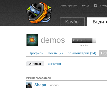
регистрация
вход
вход
Клубы
Водит
demos
0
0
0
5
3
9
пробег
Профиль
Посты (2)
Комментарии (14)
По
Он читает
Его читают
Имя пользователя
Shapa
London