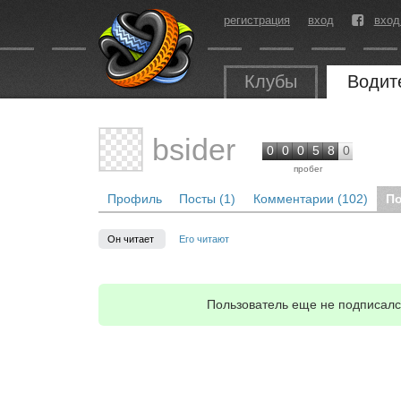
регистрация
вход
вход
Клубы
Водит
bsider
0
0
0
5
8
0
пробег
Профиль
Посты (1)
Комментарии (102)
По
Он читает
Его читают
Пользователь еще не подписался