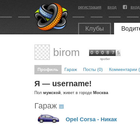
регистрация
вход
вход
Клубы
Водит
birom
0
0
0
8
7
5
пробег
Профиль
Гараж
Посты (0)
Комментарии (
Я — username!
Пол
мужской
, живет в городе
Москва
Гараж
→
Opel Corsa - Никак