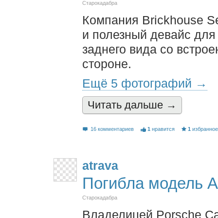
Старокадабра
Компания Brickhouse S
и полезный девайс для
заднего вида со встро
стороне.
Ещё 5 фотографий →
Читать дальшe →
16 комментариев
1
нравится
1
избранно
atrava
Погибла модель А
Старокадабра
Владелицей Porsche Ca