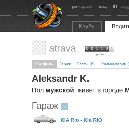
регистрация
вход
вход
Клубы
Водит
atrava
0
0
1
1
0
4
пробег
Профиль
Гараж
Посты (8)
Комментарии (
Aleksandr K.
Пол
мужской
, живет в городе
М
Гараж
→
KIA Rio - Kia RIO