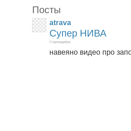
Посты
atrava
Супер НИВА
Старокадабра
навеяно видео про зап