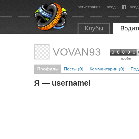
регистрация
вход
вход
Клубы
Водит
VOVAN93
0
0
0
0
0
пробег
Профиль
Посты (0)
Комментарии (0)
Под
Я — username!