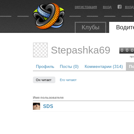
регистрация
вход
вход
Клубы
Водит
Stepashka69
0
0
0
пр
Профиль
Посты (0)
Комментарии (314)
По
Он читает
Его читают
Имя пользователя
SDS