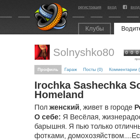
регистрация
вход
вход
Клубы
Водит
Solnyshko80
0
0
0
про
Профиль
Гараж
Посты (0)
Комментарии (
Irochka Sashechka S
Homeland
Пол
женский
, живет в городе
Р
О себе:
Я Весёлая, жизнерадос
барышня. Я пью только отличны
фотками, домохозяйством....Е