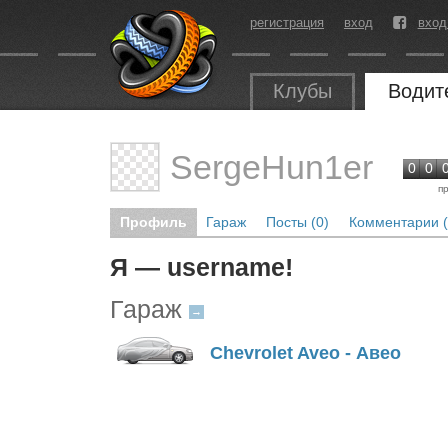
регистрация
вход
вход
Клубы
Водит
SergeHun1er
0
0
п
Профиль
Гараж
Посты (0)
Комментарии (
Я — username!
Гараж
→
Chevrolet Aveo - Авео