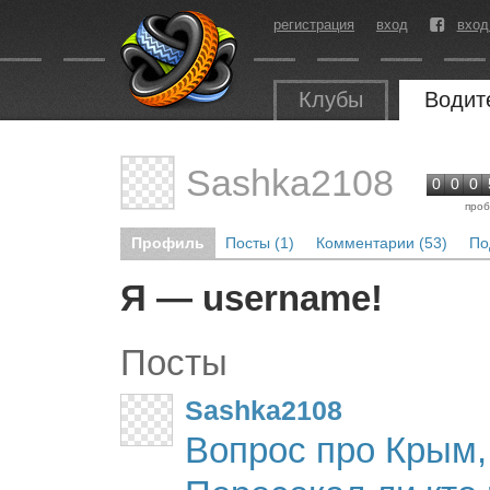
регистрация
вход
вход
Клубы
Водит
Sashka2108
0
0
0
проб
Профиль
Посты (1)
Комментарии (53)
По
Я — username!
Посты
Sashka2108
Вопрос про Крым,