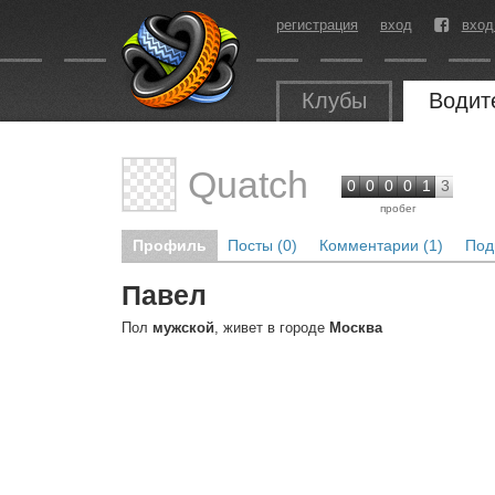
регистрация
вход
вход
Клубы
Водит
Quatch
0
0
0
0
1
3
пробег
Профиль
Посты (0)
Комментарии (1)
Под
Павел
Пол
мужской
, живет в городе
Москва