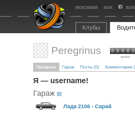
регистрация
вход
вход
Клубы
Водит
Peregrinus
0
0
0
0
2
пробег
Профиль
Гараж
Посты (0)
Комментарии (
Я — username!
Гараж
→
Лада 2106 - Сарай