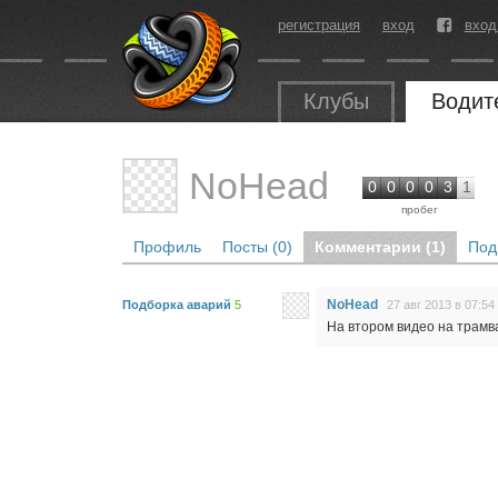
регистрация
вход
вход
Клубы
Водит
NoHead
0
0
0
0
3
1
пробег
Профиль
Посты (0)
Комментарии (1)
Под
NoHead
Подборка аварий
5
27 авг 2013 в 07:54
На втором видео на трамв