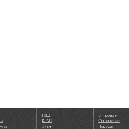
ПДД
О Проекте
ли
КоАП
Соглашение
били
Знаки
Помощь