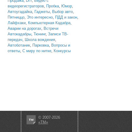
Продажа
,
DIY
,
Видео с
видеорегистраторов
,
Пробка
,
Юмор
,
Автоугадайка
,
Гаджеты
,
Выбор авто
,
Пятниццо
,
Это интересно
,
ПДД и закон
,
Лайфхаки
,
Компьютерная Кадабра
,
Аварии на дорогах
,
Встречи
Автокадабры
,
Тюнинг
,
Записи ТВ-
передач
,
Школа вождения
,
Автоботаник
,
Парковка
,
Вопросы и
ответы
,
С миру по нитке
,
Конкурсы
© 2007-2026
«ТМ»