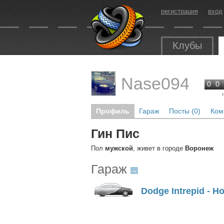
регистрация
вход
Клубы
Nase094
0
0
Профиль
Гараж
Посты (0)
Ком
Гин Пис
Пол
мужской
, живет в городе
Воронеж
Гараж
→
Dodge Intrepid - 