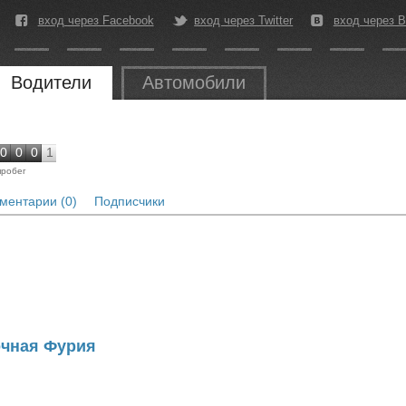
вход через Facebook
вход через Twitter
вход через В
Водители
Автомобили
0
0
0
1
пробег
ментарии (0)
Подписчики
Ночная Фурия