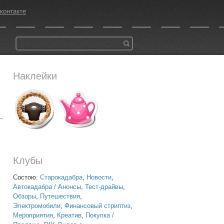
контакте
Наклейки
Клубы
Состою:
Старокадабра
,
Новости
,
Автокадабра / Анонсы
,
Тест-драйвы
,
Обзоры
,
Путешествия
,
Электромобили
,
Финансовый стриптиз
,
Мероприятия
,
Креатив
,
Покупка /