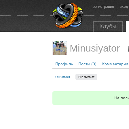
регистрация
вход
Клубы
Minusiyator
Профиль
Посты (0)
Комментарии 
Он читает
Его читают
На поль