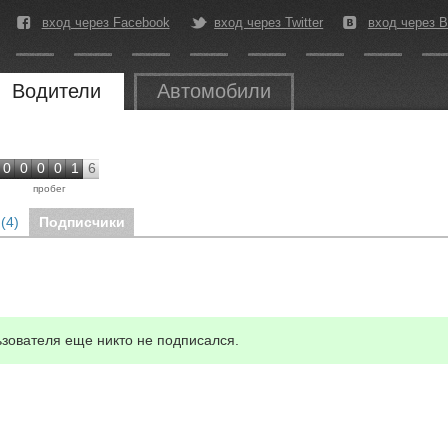
вход через Facebook
вход через Twitter
вход через В
Водители
Автомобили
0
0
0
0
1
6
пробег
(4)
Подписчики
зователя еще никто не подписался.