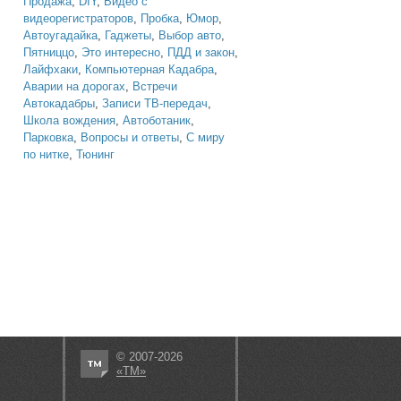
Продажа
,
DIY
,
Видео с
видеорегистраторов
,
Пробка
,
Юмор
,
Автоугадайка
,
Гаджеты
,
Выбор авто
,
Пятниццо
,
Это интересно
,
ПДД и закон
,
Лайфхаки
,
Компьютерная Кадабра
,
Аварии на дорогах
,
Встречи
Автокадабры
,
Записи ТВ-передач
,
Школа вождения
,
Автоботаник
,
Парковка
,
Вопросы и ответы
,
С миру
по нитке
,
Тюнинг
© 2007-2026
«ТМ»