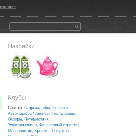
контакте
Наклейки
Клубы
Состою:
Старокадабра
,
Новости
,
Автокадабра / Анонсы
,
Тест-драйвы
,
Обзоры
,
Путешествия
,
Электромобили
,
Финансовый стриптиз
,
Мероприятия
,
Креатив
,
Покупка /