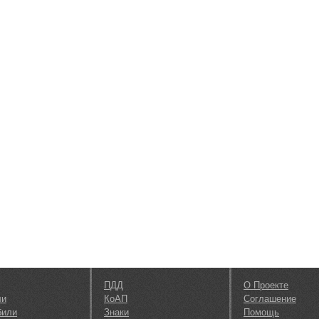
ПДД
О Проекте
ли
КоАП
Соглашение
били
Знаки
Помощь