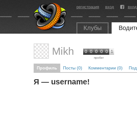
регистрация
вход
вход
Клубы
Водит
Mikh
0
0
0
0
0
1
пробег
Профиль
Посты (0)
Комментарии (0)
Под
Я — username!