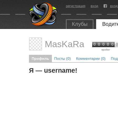
регистрация
вход
вход
Клубы
Водит
MasKaRa
0
0
0
0
0
0
пробег
Профиль
Посты (0)
Комментарии (0)
Под
Я — username!