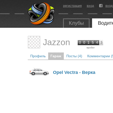
регистрация
вход
вход
Клубы
Водит
Jazzon
0
0
1
5
4
3
пробег
Профиль
Гараж
Посты (4)
Комментарии (
Opel Vectra - Верка