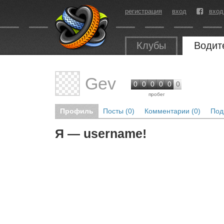
регистрация
вход
вход
Клубы
Водит
Gev
0
0
0
0
0
0
пробег
Профиль
Посты (0)
Комментарии (0)
Под
Я — username!