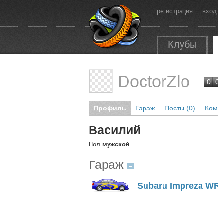
регистрация
вход
Клубы
DoctorZlo
0
Профиль
Гараж
Посты (0)
Ком
Василий
Пол
мужской
Гараж
→
Subaru Impreza W