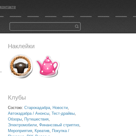
контакте
Наклейки
Клубы
Состою:
Старокадабра
,
Новости
,
Автокадабра / Анонсы
,
Тест-драйвы
,
Обзоры
,
Путешествия
,
Электромобили
,
Финансовый стриптиз
,
Мероприятия
,
Креатив
,
Покупка /