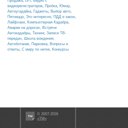
Продажа
,
DIY
,
Видео с
видеорегистраторов
,
Пробка
,
Юмор
,
Автоугадайка
,
Гаджеты
,
Выбор авто
,
Пятниццо
,
Это интересно
,
ПДД и закон
,
Лайфхаки
,
Компьютерная Кадабра
,
Аварии на дорогах
,
Встречи
Автокадабры
,
Тюнинг
,
Записи ТВ-
передач
,
Школа вождения
,
Автоботаник
,
Парковка
,
Вопросы и
ответы
,
С миру по нитке
,
Конкурсы
© 2007-2026
«ТМ»