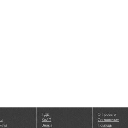
ПДД
О Проекте
ли
КоАП
Соглашение
били
Знаки
Помощь