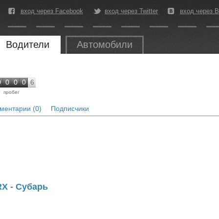
вход через Facebook
вход через Twitter
вход через В
Водители
Автомобили
0
0
0
0
6
пробег
ментарии (0)
Подписчики
RX - Субарь