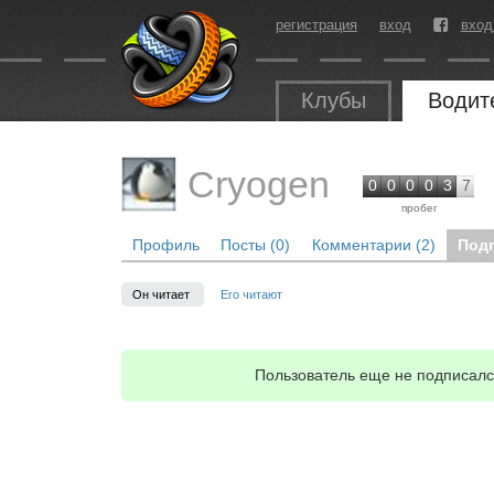
регистрация
вход
вход
Клубы
Водит
Cryogen
0
0
0
0
3
7
пробег
Профиль
Посты (0)
Комментарии (2)
Под
Он читает
Его читают
Пользователь еще не подписался