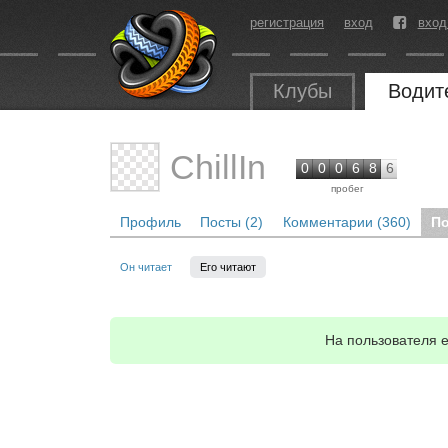
регистрация
вход
вход
Клубы
Водит
ChillIn
0
0
0
6
8
6
пробег
Профиль
Посты (2)
Комментарии (360)
По
Он читает
Его читают
На пользователя 