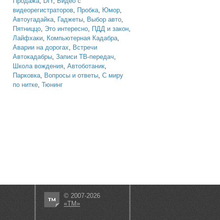
Продажа
,
DIY
,
Видео с
видеорегистраторов
,
Пробка
,
Юмор
,
Автоугадайка
,
Гаджеты
,
Выбор авто
,
Пятниццо
,
Это интересно
,
ПДД и закон
,
Лайфхаки
,
Компьютерная Кадабра
,
Аварии на дорогах
,
Встречи
Автокадабры
,
Записи ТВ-передач
,
Школа вождения
,
Автоботаник
,
Парковка
,
Вопросы и ответы
,
С миру
по нитке
,
Тюнинг
© 2007-2026
«ТМ»