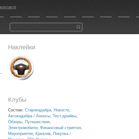
контакте
Наклейки
Клубы
Состою:
Старокадабра
,
Новости
,
Автокадабра / Анонсы
,
Тест-драйвы
,
Обзоры
,
Путешествия
,
Электромобили
,
Финансовый стриптиз
,
Мероприятия
,
Креатив
,
Покупка /