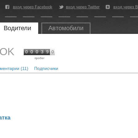
вход через Facebook
вход через Twitter
вход через В
Водители
Автомобили
NOK
0
0
0
3
9
0
пробег
ментарии (11)
Подписчики
атка