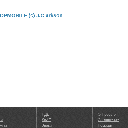
GOPMOBILE (c) J.Clarkson
ПДД
О Проекте
ли
КоАП
Соглашение
били
Знаки
Помощь