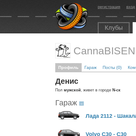
регистрация
вход
Клубы
CannaBISE
Профиль
Гараж
Посты (0)
Ком
Денис
Пол
мужской
, живет в городе
N-ск
Гараж
→
Лада 2112 - Шакал
Volvo C30 - С30