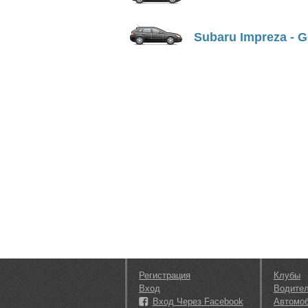
Subaru Impreza - 
Регистрация
Клубы
Вход
Водите
Вход Через Facebook
Автомо