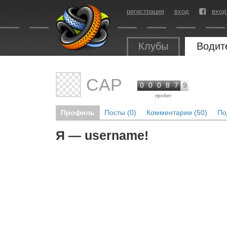
регистрация
вход
вход
Клубы
Водит
CAP
0
0
0
8
7
9
пробег
Профиль
Посты (0)
Комментарии (50)
По
Я — username!