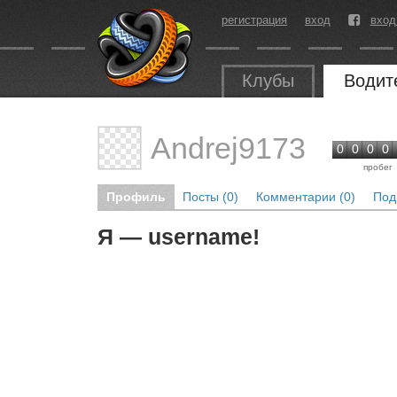
регистрация
вход
вход
Клубы
Водит
Andrej9173
0
0
0
0
пробег
Профиль
Посты (0)
Комментарии (0)
Под
Я — username!