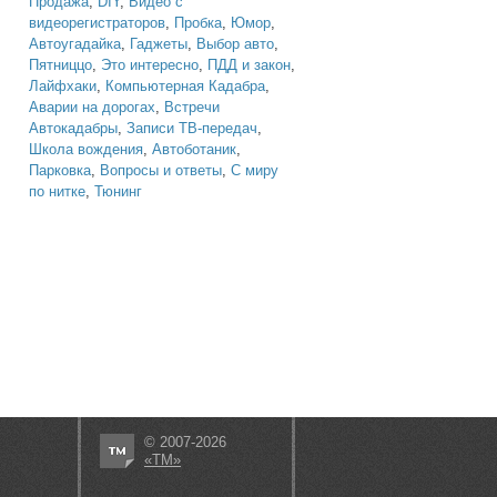
Продажа
,
DIY
,
Видео с
видеорегистраторов
,
Пробка
,
Юмор
,
Автоугадайка
,
Гаджеты
,
Выбор авто
,
Пятниццо
,
Это интересно
,
ПДД и закон
,
Лайфхаки
,
Компьютерная Кадабра
,
Аварии на дорогах
,
Встречи
Автокадабры
,
Записи ТВ-передач
,
Школа вождения
,
Автоботаник
,
Парковка
,
Вопросы и ответы
,
С миру
по нитке
,
Тюнинг
© 2007-2026
«ТМ»