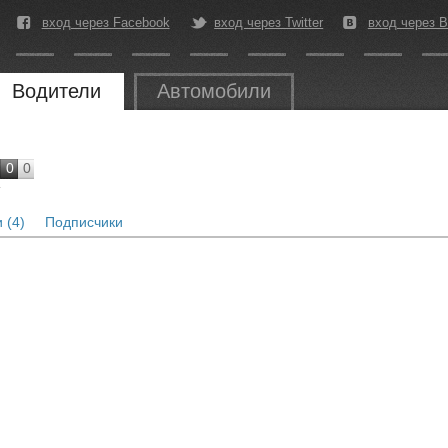
вход через Facebook
вход через Twitter
вход через В
Водители
Автомобили
0
0
г
 (4)
Подписчики