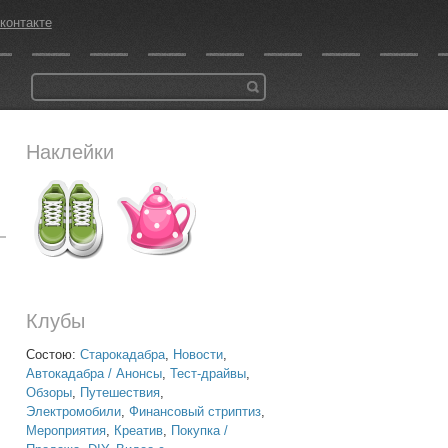
контакте
Наклейки
Клубы
Состою:
Старокадабра
,
Новости
,
Автокадабра / Анонсы
,
Тест-драйвы
,
Обзоры
,
Путешествия
,
Электромобили
,
Финансовый стриптиз
,
Мероприятия
,
Креатив
,
Покупка /