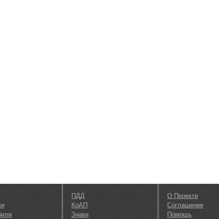
ПДД
О Проекте
ли
КоАП
Соглашение
били
Знаки
Помощь