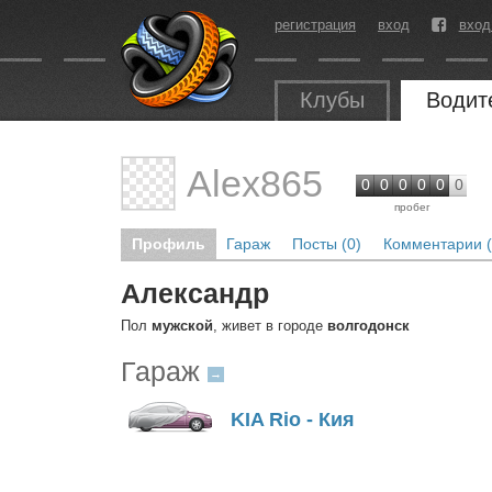
регистрация
вход
вход
Клубы
Водит
Alex865
0
0
0
0
0
0
пробег
Профиль
Гараж
Посты (0)
Комментарии (
Александр
Пол
мужской
, живет в городе
волгодонск
Гараж
→
KIA Rio - Кия