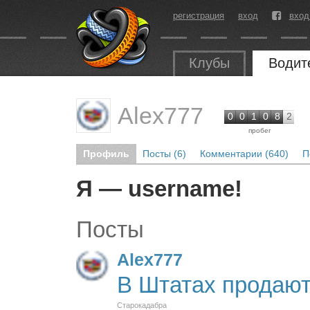
регистрация
вход
вход
Клубы
Водит
Alex777
0
0
1
0
8
2
пробег
Профиль
Посты (6)
Комментарии (640)
П
Я — username!
Посты
Alex777
В Штатах продают
Старокадабра