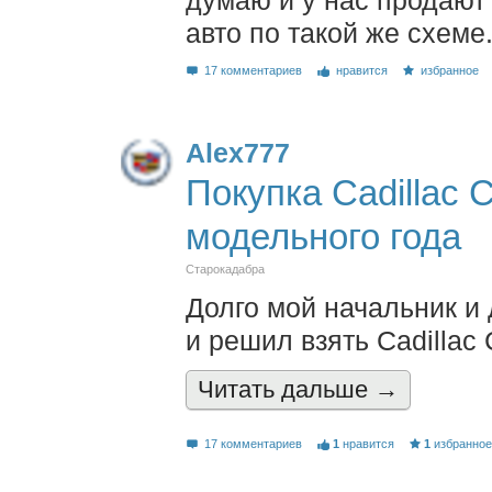
думаю и у нас продают
авто по такой же схеме
17 комментариев
нравится
избранное
Alex777
Покупка Cadillac 
модельного года
Старокадабра
Долго мой начальник и 
и решил взять Cadillac
Читать дальшe →
17 комментариев
1
нравится
1
избранно