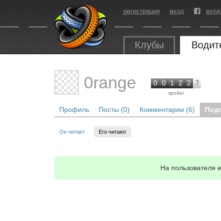
регистрация
вход
вход
Клубы
Водит
0range
0
0
1
2
2
7
пробег
Профиль
Посты (0)
Комментарии (6)
Под
Он читает
Его читают
На пользователя 