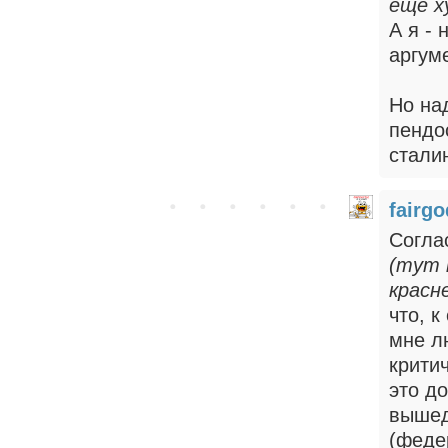
еще х
А я - 
аргуме
Но на
пендо
стали
fairgo
Согла
(тут 
красн
что, 
мне л
крити
это д
вышед
(феде