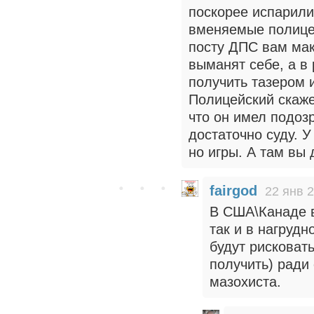
поскорее испарилис
вменяемые полицей
посту ДПС вам ма
выманят себе, а в
получить тазером 
Полицейский скаже
что он имел подозр
достаточно суду. У
но игры. А там вы 
fairgod
22 янв 2
В США\Канаде в
так и в нагруд
будут рисковать
получить) ради
мазохиста.