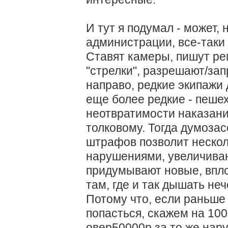
И тут я подумал - может,
администрации, все-таки
Ставят камеры, пишут ре
"стрелки", разрешают/за
направо, редкие экипажи
еще более редкие - пешехо
неотвратимости наказания
толковому. Тогда думозас
штрафов позволит нескол
нарушениями, увеличиваю
придумывают новые, впло
там, где и так дышать не
Потому что, если раньше 
попасться, скажем на 100
овер50000р за то же нару