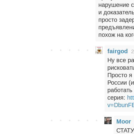
нарушение с
и доказател
просто заде
предъявлени
похож на ког
fairgod
2
Ну все ра
рисковат
Просто я
России (
работать
серия:
ht
v=DbunF
Moor
СТАТУ