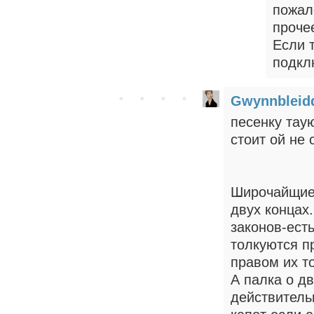
пожало
проче
Если 
подкл
Gwynnbleid
песенку таую
стоит ой не 
Широчайщие
двух концах
законов-ест
толкуются п
правом их т
А палка о дв
действитель