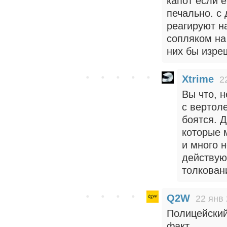
капот если е
печально. с 
реагируют н
сопляком на
них бы изре
Xtrime
2
Вы что, 
с вертол
боятся. 
которые м
и много н
действую
толковани
Q2W
22 янв 
Полицейский
факт.