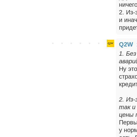
ничего
2. Из-
и инач
придет
Q2W
1. Бе
авари
Ну эт
страх
креди
2. Из
так и
цены 
Первы
у нор