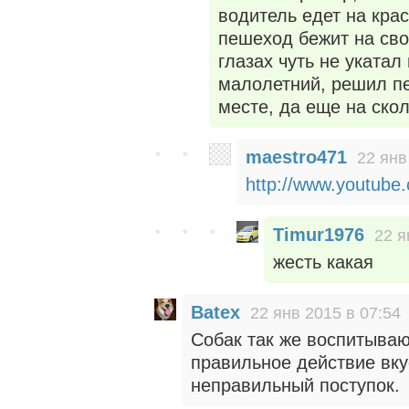
водитель едет на крас
пешеход бежит на сво
глазах чуть не укатал
малолетний, решил п
месте, да еще на скол
maestro471
22 янв
http://www.youtub
Timur1976
22 я
жесть какая
Batex
22 янв 2015 в 07:54
Собак так же воспитываю
правильное действие вку
неправильный поступок.