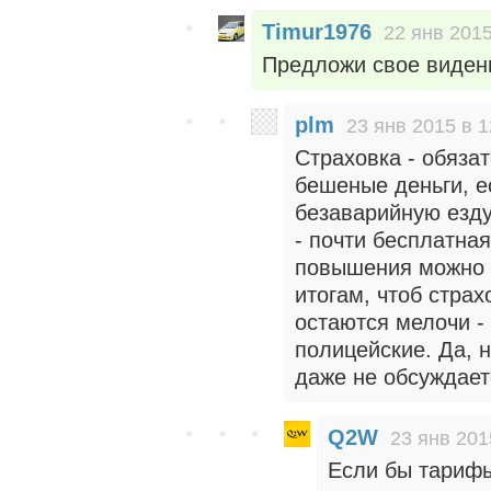
Timur1976
22 янв 2015
Предложи свое виден
plm
23 янв 2015 в 1
Страховка - обяза
бешеные деньги, ес
безаварийную езду 
- почти бесплатна
повышения можно 
итогам, чтоб страх
остаются мелочи -
полицейские. Да, 
даже не обсуждает
Q2W
23 янв 201
Если бы тариф