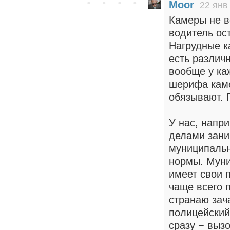
Moor
22 янв
Камеры не в
водитель ос
Нагрудные к
есть различ
вообще у ка
шерифа каме
обязывают. П
У нас, напр
делами зани
муниципальн
нормы. Муни
имеет свои 
чаще всего 
странаю зач
полицейский
сразу − вызо