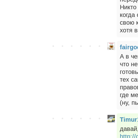
Никто
когда
свою 
хотя 
fairgo
А в ч
что н
готов
тех с
право
где м
(ну, п
Timur
давай
http:/