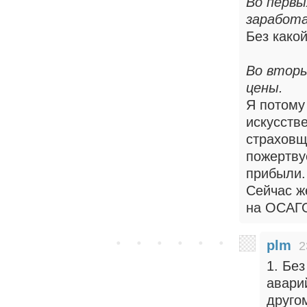
Во первы
заработ
Без како
Во вторы
цены.
Я потому
искусстве
страховщ
пожертву
прибыли.
Сейчас ж
на ОСАГО
plm
2
1. Бе
авари
друго