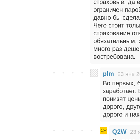
страховые, да 
ограничен паро
давно бы сдела
Чего стоит тольк
страхование от
обязательным, 
много раз деше
востребована.
plm
23 янв 2
Во первых, 
заработает. 
понизят цен
дорого, дру
дорого и на
Q2W
23 