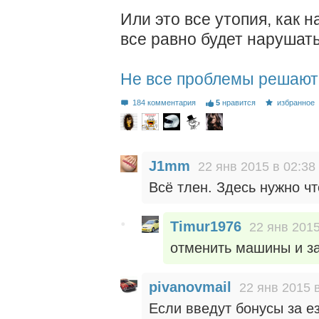
Или это все утопия, как 
все равно будет нарушать
Не все проблемы решают
184 комментария
5
нравится
избранное
J1mm
22 янв 2015 в 02:38
Всё тлен. Здесь нужно чт
Timur1976
22 янв 2015
отменить машины и з
pivanovmail
22 янв 2015 
Если введут бонусы за ез