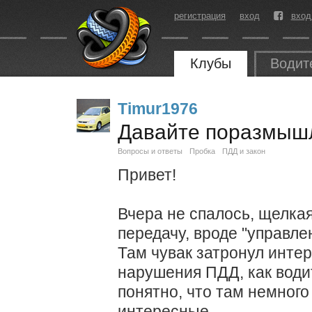
регистрация
вход
вход
Клубы
Водит
Timur1976
Давайте поразмыш
Вопросы и ответы
Пробка
ПДД и закон
Привет!
Вчера не спалось, щелкая
передачу, вроде "управле
Там чувак затронул интер
нарушения ПДД, как водит
понятно, что там немного
интересные.