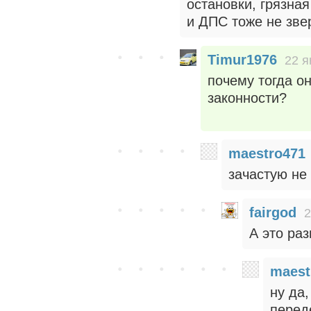
остановки, грязная
и ДПС тоже не зве
Timur1976
22 я
почему тогда он
законности?
maestro471
зачастую не 
fairgod
2
А это ра
maest
ну да,
перед