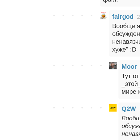
fairgod
2
Вообще я
обсужден
ненавязч
хуже" :D
Moor
Тут от
_этой
мире к
Q2W
Вообщ
обсуж
ненав