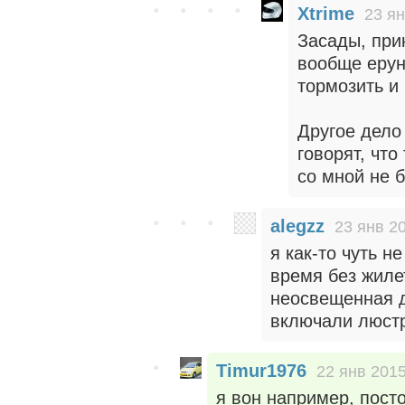
Xtrime
23 ян
Засады, при
вообще ерун
тормозить и 
Другое дело 
говорят, что
со мной не 
alegzz
23 янв 2
я как-то чуть н
время без жиле
неосвещенная д
включали люстр
Timur1976
22 янв 2015
я вон например, пост