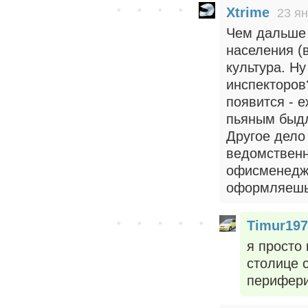
Xtrime
23 ян
Чем дальше 
населения (
культура. Ну
инспекторов
появится - 
пьяным быдл
Другое дело
ведомственн
офисменедже
оформляешь
Timur197
я просто 
столице 
перифери