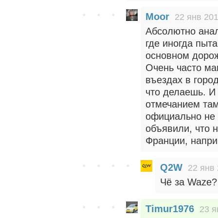
Moor
22 янв 201
Абсолютно анал
где иногда пыта
основном дорож
Очень часто ма
въездах в город
что делаешь. И
отмечанием там
официально не
объявили, что 
Франции, напри
Q2W
22 янв 
Чё за Waze?
Timur1976
23 я