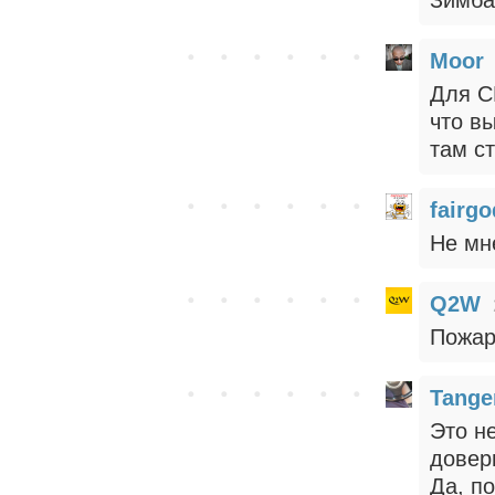
Зимба
Moor
Для С
что в
там ст
fairgo
Не мне
Q2W
Пожар
Tange
Это н
довер
Да, п