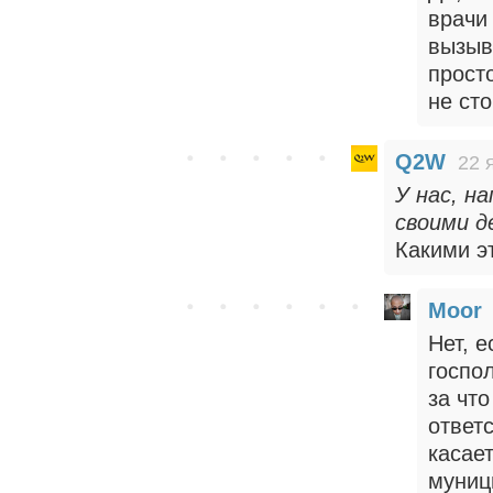
врачи
вызыв
прост
не сто
Q2W
22 
У нас, н
своими д
Какими э
Moor
Нет, 
госпо
за чт
ответ
касае
муниц