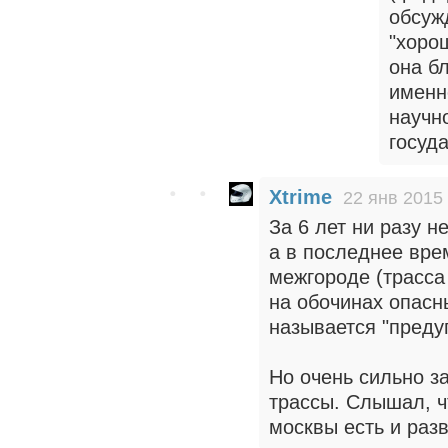
обсужд
"хорош
она бл
именно
научн
госуд
Xtrime
22 янв 2015 
За 6 лет ни разу н
а в последнее вре
межгороде (трасс
на обочинах опасны
называется "преду
Но очень сильно з
трассы. Слышал, ч
москвы есть и разв