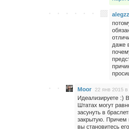
alegz
потом
обяза
отлич
даже 
почему
предс
причи
проси
Moor
22 янв 2015 в
Идеализируете :) 
Штатах могут равн
засунуть в браслет
закрытую. Причем 
вы становитесь его