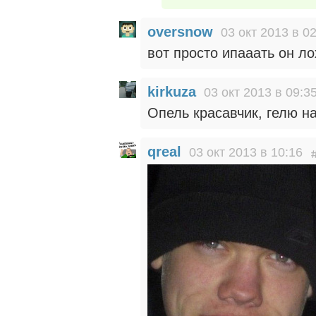
oversnow
03 окт 2013 в 0
вот просто ипааать он ло
kirkuza
03 окт 2013 в 09:3
Опель красавчик, гелю на
qreal
03 окт 2013 в 10:16