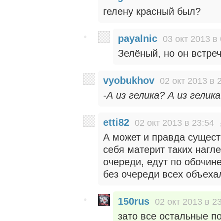
гелену красный был?
payalnic
03 окт 2013 в
Зелёный, но он встреч
vyobukhov
02 окт 2013 в 
-А из гелика? А из гелика
etti82
02 окт 2013 в 23:54
А может и правда сущест
себя материт таких нагл
очереди, едут по обочине
без очереди всех объеха
150rus
02 окт 2013 в 2
зато все остальные п