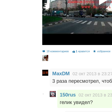
18 комментариев
1
нравится
избранное
MaxDM
02 окт 2013 в 23:2
3 раза пересмотрел, что
150rus
02 окт 2013 в 2
гелик увидел?