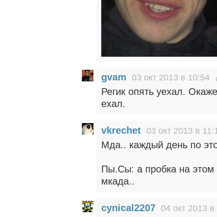
gvam
03 окт 2013 в 10:54
Регик опять уехал. Окаже
ехал.
vkrechet
03 окт 2013 в 11:
Мда.. каждый день по это
Пы.Сы: а пробка на этом
мкада..
cynical2207
04 окт 2013 в