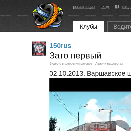
регистрация
вход
вход
Клубы
Водит
150rus
Зато первый
Видео с видеорегистраторов
Аварии на дорогах
02.10.2013. Варшавское ш