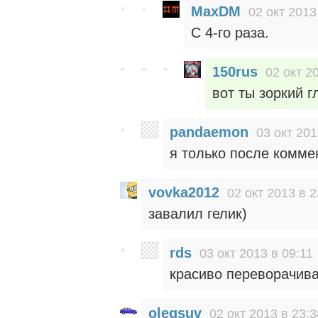
MaxDM
02 окт 2013
С 4-го раза.
150rus
02 окт 2
вот ты зоркий г
pandaemon
03 окт 201
я только после комме
vovka2012
02 окт 2013 в 2
завалил гелик)
rds
03 окт 2013 в 09:11
красиво переворачив
olegsuv
02 окт 2013 в 23:3