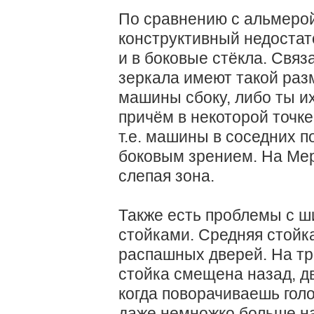
По сравнению с альмерой
конструктивный недостато
и в боковые стёкла. Связ
зеркала имеют такой разм
машины сбоку, либо ты и
причём в некоторой точке
т.е. машины в соседних п
боковым зрением. На Мер
слепая зона.
Также есть проблемы с 
стойками. Средняя стойка
распашных дверей. На т
стойка смещена назад, д
когда поворачиваешь голо
даже немножко больше на