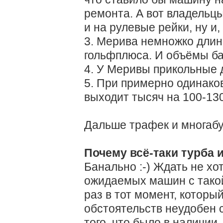
ремонта. А вот владельцы
и на рулевые рейки, ну и
3. Мерива немножко длин
гольфплюса. И объёмы б
4. У Меривы прикольные д
5. При примерно одинак
выходит тысяч на 100-13
Дальше трафек и многабу
Почему всё-таки турба 
Банально :-) Ждать не хот
ожидаемых машин с такой
раз в тот момент, которы
обстоятельств неудобен 
того, что было в наличии