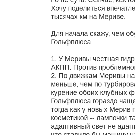
Хочу поделиться впечатл
тысячах км на Мериве.
Для начала скажу, чем о
Гольфплюса.
1. У Меривы честная гид
АКПП. Против проблемно
2. По движкам Меривы на
меньше, чем по турбиро
курение обоих клубных ф
Гольфплюса гораздо чащ
тогда как у новых Мерив
косметикой -- лампочки та
адаптивный свет не адапт
что ставило бы машину н