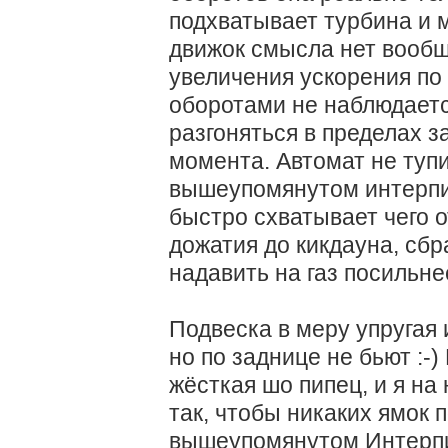
подхватывает турбина и 
движок смысла нет вообще
увеличения ускорения по
оборотами не наблюдаетс
разгоняться в пределах 
момента. Автомат не тупит
вышеупомянутом интерпиде
быстро схватывает чего о
дожатия до кикдауна, сбр
надавить на газ посильне
Подвеска в меру упругая 
но по заднице не бьют :-
жёсткая шо пипец, и я на
так, чтобы никаких ямок п
вышеупомянутом Интерпид