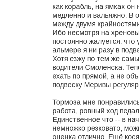
как корабль, на ямках он 
медленно и вальяжно. В 
между двумя крайностями.
Ибо несмотря на хреновы
постоянно жалуется, что у
альмере я ни разу в подв
Хотя езжу по тем же самы
водители Смоленска. Теп
ехать по прямой, а не объ
подвеску Меривы регулярн
Тормоза мне понравились
работа, ровный ход педал
Единственное что -- в на
немножко резковато, можн
оценка отлично. Ещё кося