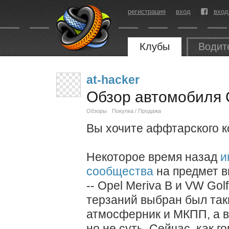
регистрация
вход
вход
Клубы
Водит
at-hacker
Обзор автомобиля O
Обзоры
Покупка / Продажа
Вы хочите аффтарского ко
Некоторое время назад
и
сообщества
на предмет 
-- Opel Meriva B и VW Gol
терзаний выбран был таки
атмосферник и МКПП, а в 
но не суть. Сейчас, как 