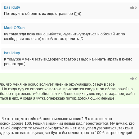
basilduty
5
Потому что обгонять их еще страшнее ))))))
MadeOfSun
ну тогда,жди пока они ошибутся, куданить уткнуться и обгоняй их по
свободным полосам) я люблю так тролить ;D
basilduty
К тому же у меня есть видеорегистратор ) Надо начинать играть в юного
репортера )
2
ело, что меня не особо волнует мнение окружающих. Я еду в свое
. Но когда еду со скоростью потока, приходится следить за обстановкой на
 более тщательно, ибо обгоняют и обгоняющих нужно видеть заранее, дабы
ться в них. А когда я чутка опережаю поток, догоняющих меньше.
тебе от того, что тебя обгоняет меньше машин? Я как то шел по
осной дороге 160. Решил в крайний левый ряд перестроится. Ну думаю, кто
 такой скорости то может обходить? Ан нет, еле успел увернуться, так как в
ади чуть не влетел чувак, как будто бы километров на 100 быстрее едущий