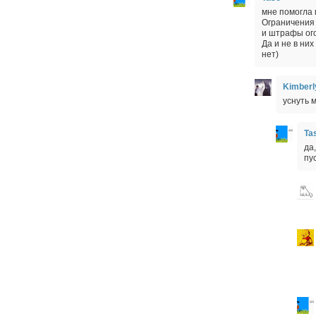
мне помогла 
Ограничения 
и штрафы ог
Да и не в них
нет)
Kimberl
уснуть 
Ta
да
пу