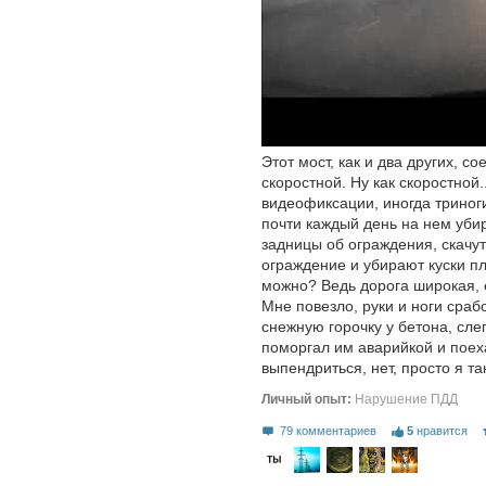
Этот мост, как и два других, 
скоростной. Ну как скоростной
видеофиксации, иногда триноги
почти каждый день на нем уби
задницы об ограждения, скачут
ограждение и убирают куски пл
можно? Ведь дорога широкая, е
Мне повезло, руки и ноги срабо
снежную горочку у бетона, сле
поморгал им аварийкой и поеха
выпендриться, нет, просто я так
Личный опыт:
Нарушение ПДД
79 комментариев
5
нравится