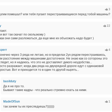
3
другим помешал? или тебя пугают перестраивающиеся перед тобой машины?
y
22
гают.
и вот так скачат по скользкому )
как они сами разложаться, да еще мне их объезжать надо будет )
sperr
4
конечно через 3 ряда не летаю, но в пределах 2ух рядом перестраиваюсь,
ли расстояние между машинами достаточное. Не знаю как со сотороны это
глядит, но я надеюсь. что это не доставляет дикого неудобства...
осто разражает, когда два ряда на двухрядной дороге едут с одинаковой
оростью. Вот и приходится то в один то другой нырять...
basilduty
Да я не про то.
Бывают такие кадры - что реально стремно ехать за ними.
MadeOfSun
1
так зачем ты их преследуешь?)))))))