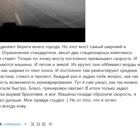
соединяют берега моего города. Но этот мост самый широкий и
.. Ограничение стандартное, висит два стационарных комплекса
 ставят. Только по этому мосту постоянно превышают скорость. И
раются машины. И летом и зимой. Их крутит, они оббивают морды и
 как шарики от пинг понга. И постоянно там ремонтируют среднее
астика, стекол и прочего. Каждый раз я задаю себе вопрос, как так
сть возможность маневрирования. Тут я сам узнал, как так можно.
тали быстро. Благо, тренировок хватает. В итоге только задел
гка вырвав брызговик, и все. Машины позади сбросили скорость, я
л дальше. Мне правда стыдно :( Не от того, что я хотел
 всегда езжу.
избранное
#