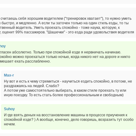
 считаешь себя хорошим водителем ("тренировок хватает"), то нужно уметь
и быстро, и медленно. А если ты заточен только на один стиль езды, то ты
твенный водитель. Уметь проехать спокойно - тоже наука, которую, к
, оценит 99% пассажиров. "Шашечки" - это езда ради удовольствия водителя
hoy
гласен абсолютно. Только при спокойной езде я нервничать начинаю.
окойно можно проехаться только ночью, когда никого нет на дороге и никто
 мешает ехать расслабленно.
Max-r
Ну вот и есть к чему стремиться - научиться ездить спокойно, в потоке, не
раздражаясь на людей. Слабо?
А потом уже самостоятельно выбирать, в каком стиле проехать ту или
иную поездку. То есть стать более профессиональным и свободным)
Suhoy
И где взять деньги на восстановление машины в процессе приучения к
спокойной езде? ) А вообще, конечно, дело говоришь, возразить тут особо
нечем.