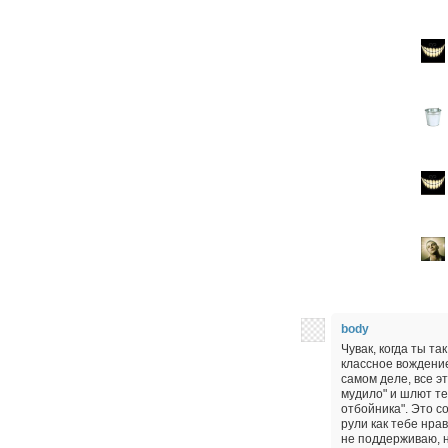
body
Чувак, когда ты т
классное вождение
самом деле, все э
мудило" и шлют те
отбойника". Это со
рули как тебе нрав
не поддерживаю, н