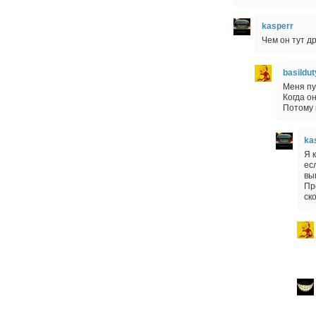
kasperr
Чем он тут 
basildut
Меня пу
Когда он
Потому 
ka
Я 
ес
вы
Пр
ск