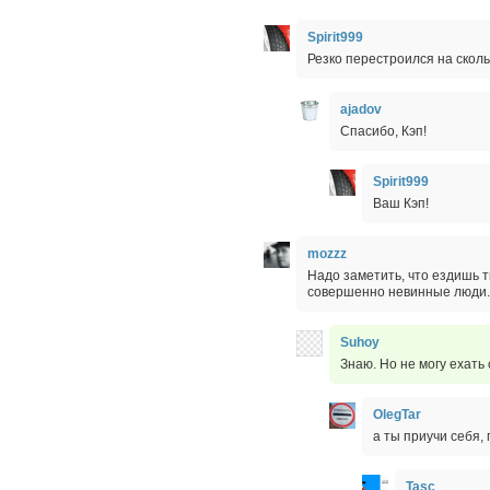
Spirit999
Резко перестроился на сколь
ajadov
Спасибо, Кэп!
Spirit999
Ваш Кэп!
mozzz
Надо заметить, что ездишь т
совершенно невинные люди.
Suhoy
Знаю. Но не могу ехать 
OlegTar
а ты приучи себя, 
Tasc