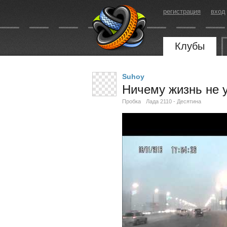
регистрация
вход
Клубы
Suhoy
Ничему жизнь не у
Пробка
Лада 2110 - Десятина