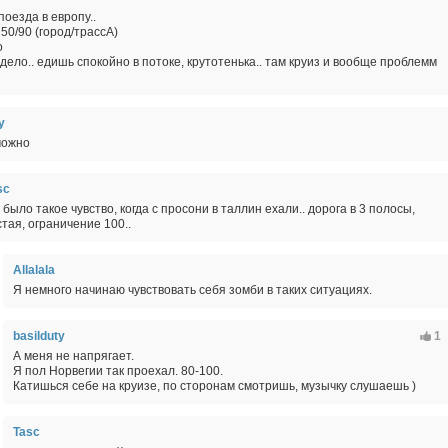
поезда в европу..
50/90 (город/трассА)
о
 дело.. едишь спокойно в потоке, крутотенька.. там круиз и вообще проблемм
y
можно
sc
, было такое чувство, когда с просони в таллин ехали.. дорога в 3 полосы,
стая, ограничение 100..
Allalala
Я немного начинаю чувствовать себя зомби в таких ситуациях.
basilduty
1
А меня не напрягает.
Я пол Норвегии так проехал. 80-100.
Катишься себе на круизе, по сторонам смотришь, музычку слушаешь )
Tasc