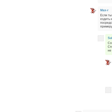
Max-r
Если ты
ездить 
посредс
примеру
Su
Со
Сп
не