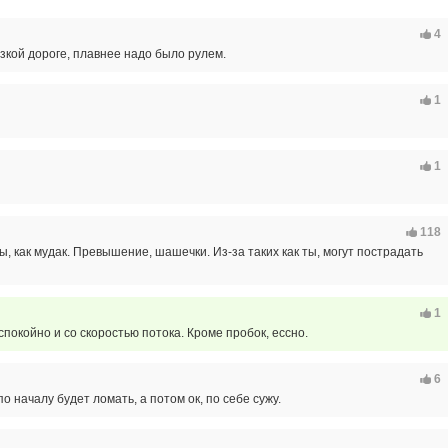
4
зкой дороге, плавнее надо было рулем.
1
1
118
ы, как мудак. Превышение, шашечки. Из-за таких как ты, могут пострадать
1
спокойно и со скоростью потока. Кроме пробок, ессно.
6
по началу будет ломать, а потом ок, по себе сужу.