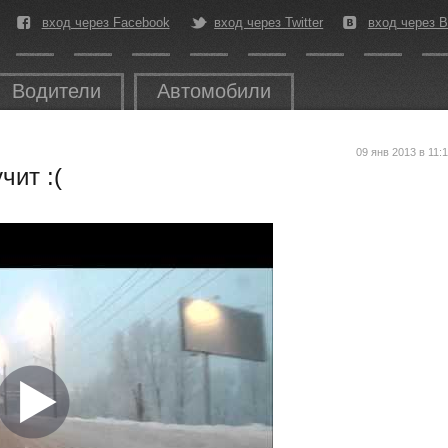
вход через Facebook
вход через Twitter
вход через В
Водители
Автомобили
09 янв 2013 в 11:
чит :(