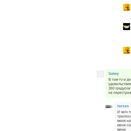
Suhoy
В том-то и д
удовольствие
360 градусов
не перестрои
horses
И чего 
трехпол
меня на
меня сз
меня.