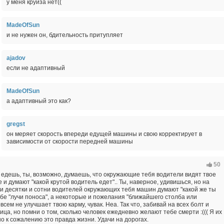
у меня круиза нет((
MadeOfSun
и не нужен он, бдительность притупляет
ajadov
если не адаптивный
MadeOfSun
а адаптивный это как?
gregst
он меряет скорость впереди едущей машины и свою корректирует в
зависимости от скорости передней машины
50
ак едешь, ты, возможно, думаешь, что окружающие тебя водители видят твое
 и думают "какой крутой водитель едет".. Ты, наверное, удивишься, но на
ти десятки и сотни водителей окружающих тебя машин думают "какой же ты
бе "лучи поноса", а некоторые и пожелания "ближайшего столба или
всем не улучшает твою карму, чувак. Неа. Так что, забивай на всех болт и
ица, но помни о том, сколько человек ежедневно желают тебе смерти :((( Я их
о к сожалению это правда жизни. Удачи на дорогах.