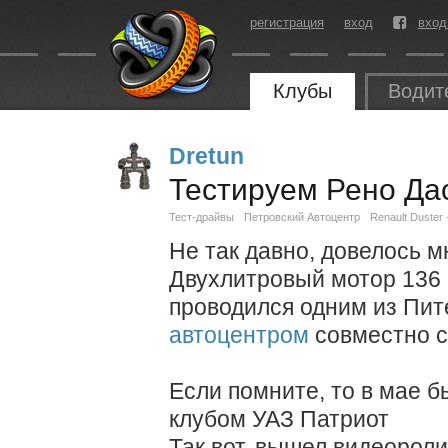
регистрация
вход
вход
Клубы
Водит
Dretun
Тестируем Рено Да
Тест-драйвы
Петровский Автоцентр
Renault Duster 
Не так давно, довелось м
Двухлитровый мотор 136 
проводился одним из Пит
автоцентром
совместно с
Если помните, то в мае б
клубом УАЗ Патриот
Так вот, вышел видеороли