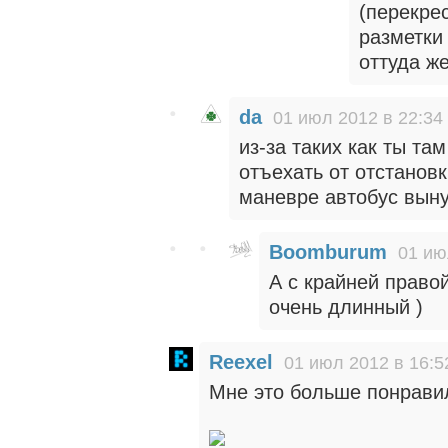
(перекре
разметки
оттуда же
da
01 июл 2012 в 22:34
из-за таких как ты та
отъехать от отстановк
маневре автобус выну
Boomburum
01 ию
А с крайней правой
очень длинный )
Reexel
01 июл 2012 в 16:5
Мне это больше понрави