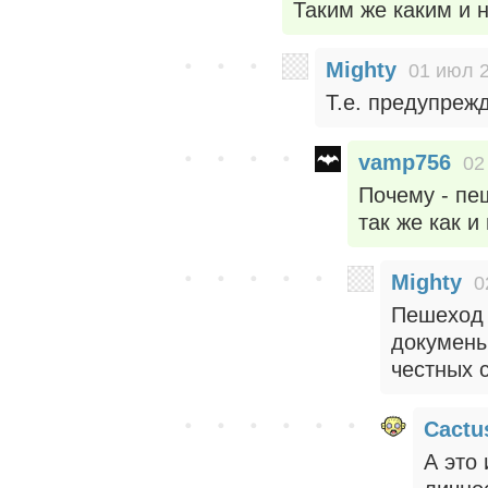
Таким же каким и 
Mighty
01 июл 2
Т.е. предупреж
vamp756
02
Почему - пе
так же как и
Mighty
0
Пешеход 
докумены
честных 
Cactu
А это