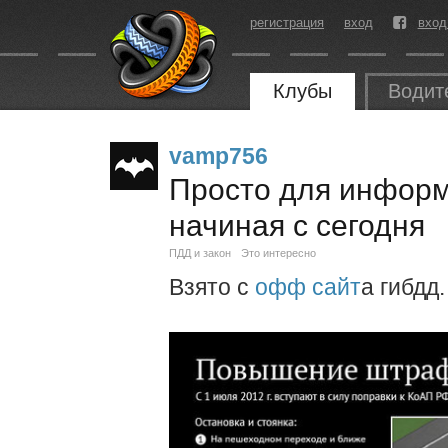
регистрация
вход
вход
Клубы
Водит
vamp756
Просто для инфор
начиная с сегодня
ПДД и закон
Это интересно
Взято с
офф сайт
а гибдд.