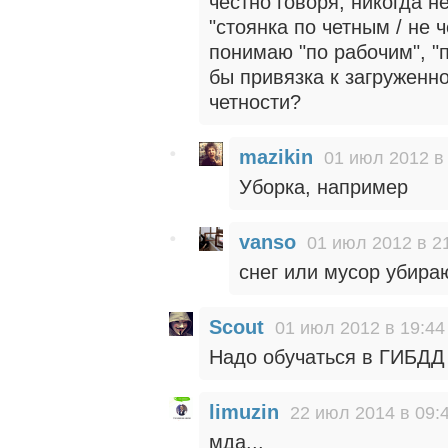
честно говоря, никогда 
"стоянка по четным / не 
понимаю "по рабочим", "п
бы привязка к загруженн
четности?
mazikin
01 июл 2012 в
Уборка, например
vanso
01 июл 2012 в 2
снег или мусор убира
Scout
01 июл 2012 в 19:44
Надо обучаться в ГИБДД и
limuzin
22 июл 2014 в 09:
мда...