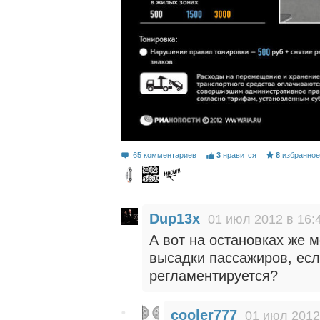
65 комментариев
3
нравится
8
избранно
Dup13x
01 июл 2012 в 16:
А вот на остановках же 
высадки пассажиров, есл
регламентируется?
cooler777
01 июл 2012