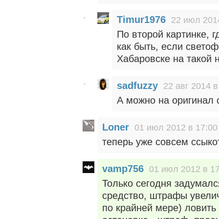
Timur1976
22 июл 201
По второй картинке, г
как быть, если свето
Хабаровске на такой н
sadfuzzy
22 авг 2014 в
А можно на оригинал 
Loner
01 июл 2012 в 17:00
теперь уже совсем ссыко
vamp756
01 июл 2012 в 1
Только сегодня задумалс
средство, штрафы увелич
по крайней мере) ловить