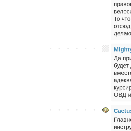
право
велос
То что
отсюд
делаю
Might
Да пр
будет
вмест
адекв
курси
ОВД и
Cactu
Главн
инстр