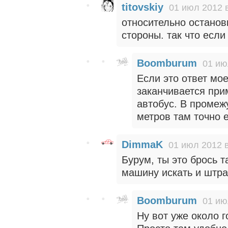
titovskiy
01 июл 2012 
относительно останов
стороны. так что если
Boomburum
01 ию
Если это ответ мо
заканчивается прим
автобус. В промеж
метров там точно е
DimmaK
01 июл 2012 в
Бурум, ты это брось 
машину искать и штр
Boomburum
01 ию
Ну вот уже около г