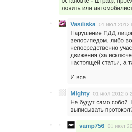
остановке - штраф, прое
ловить или автомобилис
Vasiliska
01 июл 2012 
Нарушение ПДД лицо
велосипедом, либо во
непосредственно уча
движения (за исключе
настоящей статьи, а 
И все.
Mighty
01 июл 2012 в 
Не будут само собой.
выписывать протокол
vamp756
01 июл 20