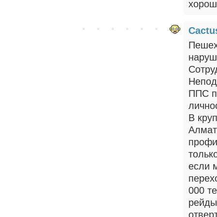
хорош
Cactu
Пешех
наруш
Сотру
Непод
ППС п
лично
В кру
Алмат
профи
тольк
если 
перех
000 те
рейды
отверт