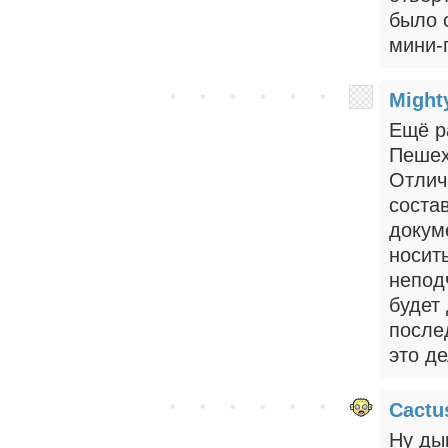
было 
мини-
Might
Ещё р
Пешех
Отлич
соста
докум
носить
непод
будет
после
это д
Cactu
Ну дык