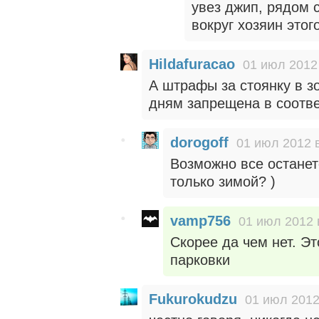
увез джип, рядом 
вокруг хозяин этог
Hildafuracao
01 июл 2012
А штрафы за стоянку в з
дням запрещена в соотве
dorogoff
01 июл 2012 
Возможно все останет
только зимой? )
vamp756
01 июл 2012 
Скорее да чем нет. Э
парковки
Fukurokudzu
01 июл 2012