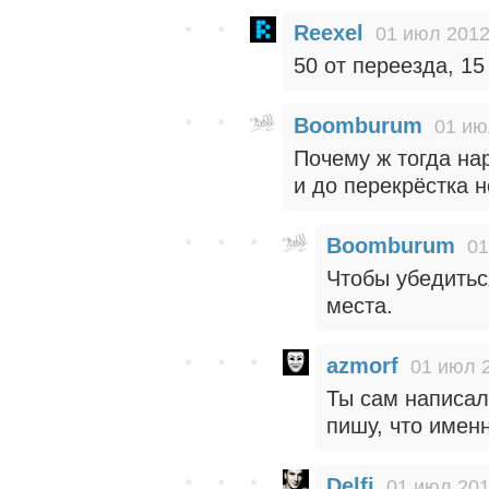
Reexel
01 июл 2012
50 от переезда, 15
Boomburum
01 ию
Почему ж тогда на
и до перекрёстка 
Boomburum
01
Чтобы убедитьс
места.
azmorf
01 июл 2
Ты сам написал,
пишу, что имен
Delfi
01 июл 201