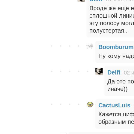
Вроде же еще е
сплошной линии
эту полосу мог
полустертая..
Boomburum
Ну кому надо
Delfi
02 
Да это п
иначе))
CactusLuis
Кажется циф
образным пе