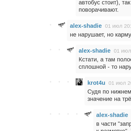
автобус стоит), та
поворачивают.
alex-shadie
01 июл 20
не нарушает, но карму
alex-shadie
01 июл
Кстати, а там пол
сплошной - то нар
krot4u
01 июл 2
Судя по нижнем
значение на тр
alex-shadie
в части "зап
к разметке".