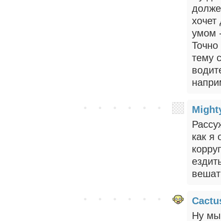
долже
хочет
умом -
Точно
тему 
водите
напри
Might
Рассу
как я
корру
ездить
вешат
Cactu
Ну мы