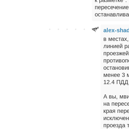
пересечение
останавлива
alex-sha
в местах
линией р
проезжей
противоп
останови
менее 3 
12.4 ПДД
А вы, мв
на перес
края пер
исключен
проезда 