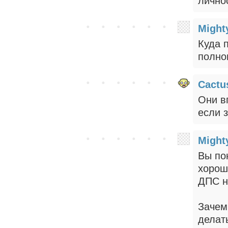
лично
Might
Куда 
полно
Cactu
Они в
если з
Might
Вы по
хорош
ДПС н
Зачем
делат