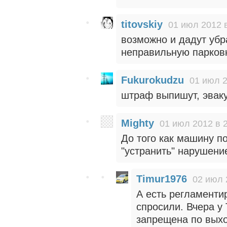
titovskiy
01 июл 2012 
возможно и дадут убр
неправильную парковк
Fukurokudzu
01 июл 2
штраф выпишут, эваку
Mighty
01 июл 2012 в 
До того как машину п
"устранить" нарушени
Timur1976
02 июл 
А есть регламенти
спросили. Вчера у 
запрещена по выхо