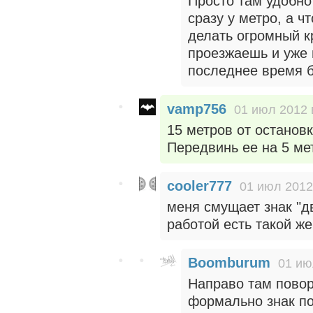
Просто там удобно
сразу у метро, а ч
делать огромный к
проезжаешь и уже 
последнее время б
vamp756
01 июл 2012 
15 метров от остановк
Передвинь ее на 5 мет
cooler777
01 июл 2012
меня смущает знак "д
работой есть такой же
Boomburum
01 ию
Направо там повор
формально знак по