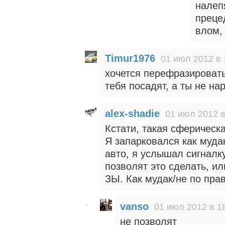
налепя
преце
влом,
Timur1976
01 июл 2012 в 
хочется перефразировать
тебя посадят, а ты не на
alex-shadie
01 июл 2012 в
Кстати, такая сферическ
Я запарковался как муда
авто, я услышал сигналку
позволят это сделать, и
ЗЫ. Как мудак/не по пра
vanso
01 июл 2012 в 1
не позволят