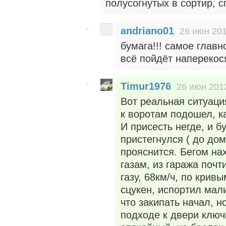
полусогнутых в сортир, сп
andriano01
26 июн 201
бумага!!! самое главн
всё пойдёт наперекос
Timur1976
26 июн 2012
Вот реальная ситуаци
к воротам подошел, ка
И присесть негде, и б
пристегнулся ( до дома
прояснится. Бегом нах
газам, из гаража почт
газу, 68км/ч, по крив
сцукен, испортил мал
что закипать начал, 
подходе к двери ключи