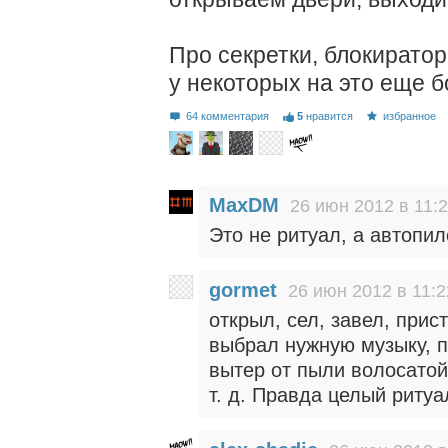
Про секретки, блокиратор
у некоторых на это еще б
64 комментария
5
нравится
избранное
MaxDM
26 июн 2012 в 11:
Это не ритуал, а автопил
gormet
26 июн 2012 в 11:2
открыл, сел, завел, прис
выбрал нужную музыку, 
вытер от пыли волосатой
т. д. Правда целый ритуал