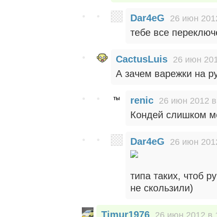
Dar4eG
26 июн 201
тебе все переключ
CactusLuis
26 июн 201
А зачем варежки на р
renic
26 июн 2012 в
Кондей слишком м
Dar4eG
26 июн 201
типа таких, чтоб 
не скользили)
Timur1976
26 июн 2012 в 