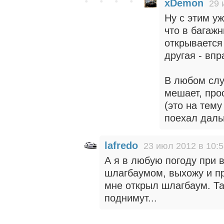
xDemon
29 
Ну c этим уж
что в багаж
открывается 
другая - впр
В любом слу
мешает, про
(это на тем
поехал даль
lafredo
23 июл 2012 в 10:
А я в любую погоду при 
шлагбаумом, выхожу и пр
мне открыл шлагбаум. Та
поднимут...