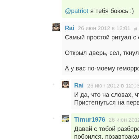
@patriot
я тебя боюсь :)
Rai
26 июн 2012 в 12:01
Самый простой ритуал с 
Открыл дверь, сел, ткнул
А у вас по-моему геморро
Rai
26 июн 2012 в 12:0
И да, что на словах, 
Пристегнуться на пер
Timur1976
26 июн 2012
Давай с тобой разбер
побрился, позавтрака