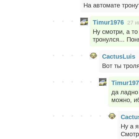
На автомате тронут
Timur1976
27 и
Ну смотри, а то
тронулся... Пон
CactusLuis
Вот ты троля
Timur197
да ладно
можно, и
Cactu
Ну а 
Смотр