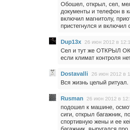
Обошел, открыл, сел, ме
документы и телефон в к
включил магнитолу, приот
пристегнулся и включил
Dup13x
26 июн 2012 в 12:
Сел и тут же ОТКРЫЛ ОК
если климат контроля нет
Dostavalli
26 июн 2012 в 
Вся жизнь целый ритуал.
Rusman
26 июн 2012 в 12
подошел к машине, осмот
сиги, открыл багажник, п
спортивную жены и ее кей
багажник, выругался про