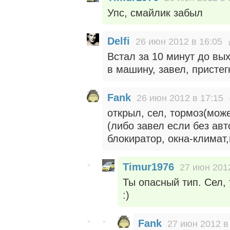
Упс, смайлик забыл
Delfi
26 июн 2012 в 16:05
Встал за 10 минут до вых
в машину, завел, пристег
Fank
26 июн 2012 в 17:15
открыл, сел, тормоз(може
(либо завел если без авт
блокиратор, окна-климат,
Timur1976
27 июн 2012
Ты опасный тип. Сел, 
:)
Fank
27 июн 2012 в