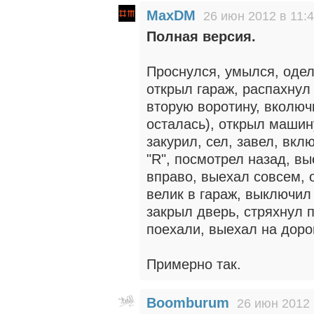
MaxDM
26 июн 2012 в 11:
Полная версия.
Проснулся, умылся, оделс
открыл гараж, распахнул
вторую воротину, вколюч
осталась), открыл машину
закурил, сел, завел, вкл
"R", посмотрел назад, в
вправо, выехал совсем, 
велик в гараж, выключил 
закрыл дверь, стряхнул п
поехали, выехал на дорог
Примерно так.
Boomburum
26 июн 2012 