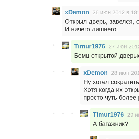
xDemon
26 июн 2012 в 18
Открыл дверь, завелся, о
И ничего лишнего.
Timur1976
27 июн 2012
Бемц открытой дверь
xDemon
28 июн 201
Ну хотел сократить
Хотя когда их откр
просто чуть более 
Timur1976
29 и
А багажник?