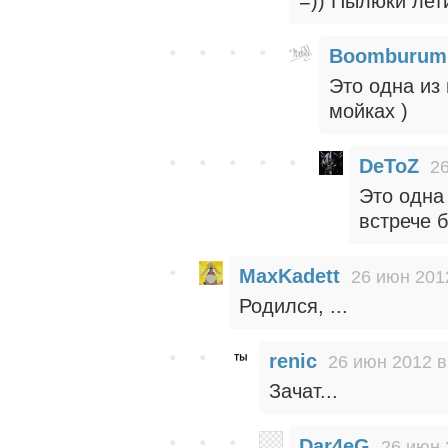
=)) Пылюки лети
Boomburum
Это одна из 
мойках )
DeToZ
26
Это одна
встрече б
MaxKadett
26 июн 201
Родился, ...
renic
26 июн 2012 в
Зачат...
Dar4eG
26 июн 