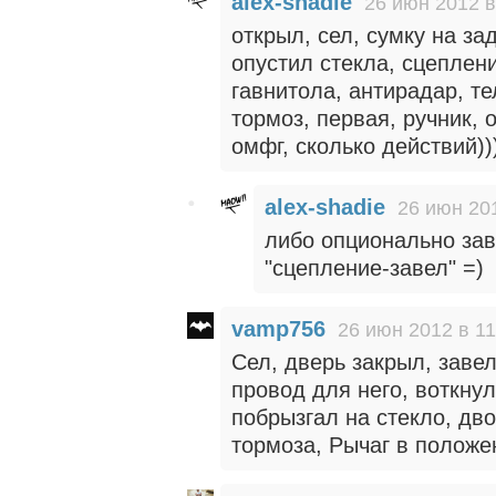
alex-shadie
26 июн 2012 в
открыл, сел, сумку на за
опустил стекла, сцеплени
гавнитола, антирадар, т
тормоз, первая, ручник, 
омфг, сколько действий))
alex-shadie
26 июн 201
либо опционально зав
"сцепление-завел" =)
vamp756
26 июн 2012 в 11
Сел, дверь закрыл, завел
провод для него, воткну
побрызгал на стекло, дво
тормоза, Рычаг в положе