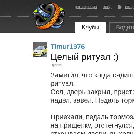
регистрация
вход
вход
Клубы
Водит
Timur1976
Целый ритуал :)
Пробка
Заметил, что когда сади
ритуал.
Сел, дверь закрыл, прист
надел, завел. Педаль тор
Приехали, педаль тормоза
на прищепку, отстегнулся
открываем двери, выходи