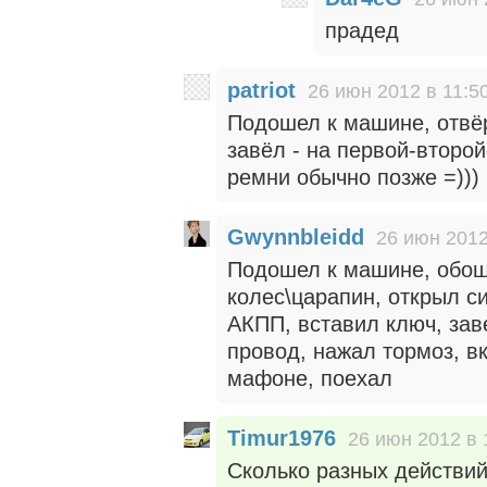
прадед
patriot
26 июн 2012 в 11:5
Подошел к машине, отвёр
завёл - на первой-второй
ремни обычно позже =)))
Gwynnbleidd
26 июн 2012
Подошел к машине, обош
колес\царапин, открыл си
АКПП, вставил ключ, зав
провод, нажал тормоз, в
мафоне, поехал
Timur1976
26 июн 2012 в 
Сколько разных действий