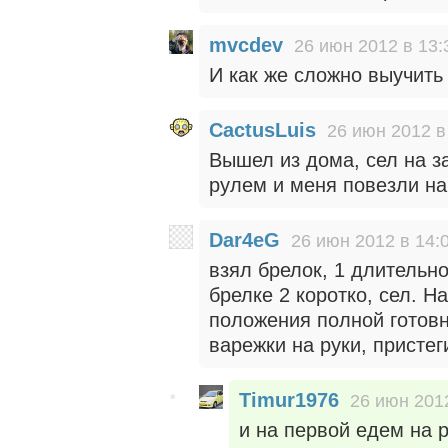
mvcdev
26 июн 2012 в 13:
И как же сложно выучить 
CactusLuis
26 июн 2012 в
Вышел из дома, сел на з
рулем и меня повезли на
Dar4eG
26 июн 2012 в 14:
взял брелок, 1 длительн
брелке 2 коротко, сел. Н
положения полной готовн
варежки на руки, пристег
Timur1976
26 июн 2012
и на первой едем на 