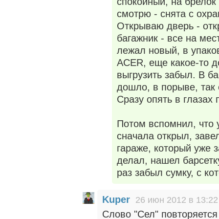
спокойный, на брелок 
смотрю - снята с охр
Открываю дверь - отк
багажник - все на мес
лежал новый, в упако
ACER, еще какое-то д
выгрузить забыл. В б
дошло, в порыве, так 
Сразу опять в глазах 
Потом вспомнил, что 
сначала открыл, завел
гараже, который уже з
делал, нашел барсетку
раз забыл сумку, с ко
Kuper
26 июн 2012 в 13:22
Слово "Сел" повторяется 