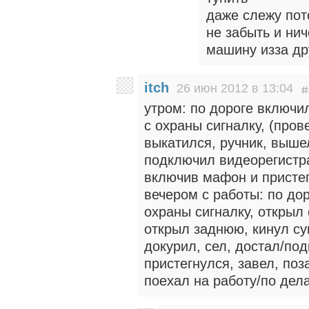
даже слежу пот
не забыть и нич
машину изза др
itch
26 июн 2012 в 13:04
утром: по дороге включил
с охраны сигналку, (пров
выкатился, ручник, вышел
подключил видеорегистра
включив мафон и присте
вечером с работы: по дор
охраны сигналку, открыл 
открыл заднюю, кинул су
докурил, сел, достал/по
пристегнулся, завел, по
поехал на работу/по дел