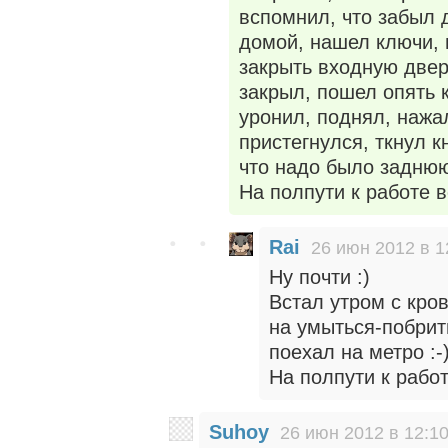
вспомнил, что забыл 
домой, нашел ключи, 
закрыть входную дверь
закрыл, пошел опять 
уронил, поднял, нажал
пристегнулся, ткнул к
что надо было заднюю
На полпути к работе в
Rai
26 июн 2012 в 1
Ну почти :)
Встал утром с кро
на умыться-побрит
поехал на метро :-
На полпути к рабо
Suhoy
26 июн 2012 в 12:1