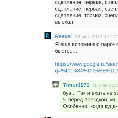
сцепление, первая, сцеп
сцепление, первая, сцепл
сцепление, тормоз, сцепл
выехал!
Reexel
26 июн 2012 в 12:4
Я еще вспоминаю парочку
быстро...
https://www.google.ru/sea
q=%D1%84%D0%BE%D1%8
Timur1976
26 июн 2012
буэ... Так и ехать не з
Я перед поездкой, мы
Особенно, когда куда