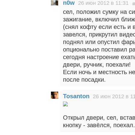
n0w
26 июн 2012 в 11:31
сел, положил сумку на с
зажигание, включил ближ
(снял кофту если есть и 
завелся, прикрутил виде
поднял или опустил фары
опционально поставил ра
сегодня настроение ехат
двери, ручник, поехали!
Если ночь и местность не
после посадки.
Tosanton
26 июн 2012 в 1
Открыл двери, сел, вста
кнопку - завёлся, поехал.