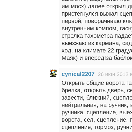
им мосх) далее открыл д
пристегнулся,выжал сцеп
первой, поворачиваю клю
внутренним компом, гасн
стрелка тахометра падае
выезжаю из кармана, сад
ход. на климате 22 граду
Маяк) и вперед!за бабло
cynical2207
26 июн 2012 в
Открыть общие ворота га
брелка, открыть дверь, се
завести, ближний, сцепл
нейтральная, на ручник, 
ручника, сцепление, вые
ворота, сел, сцепление, 
сцепление, тормоз, ручни