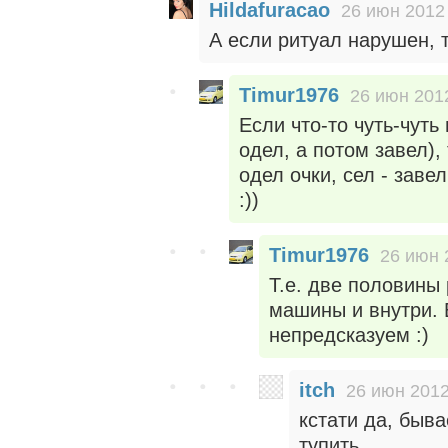
Hildafuracao
26 июн 2012 
А если ритуал нарушен, т
Timur1976
26 июн 2012
Если что-то чуть-чуть
одел, а потом завел),
одел очки, сел - заве
:))
Timur1976
26 июн 
Т.е. две половины
машины и внутри. 
непредсказуем :)
itch
26 июн 2012
кстати да, быва
тупить