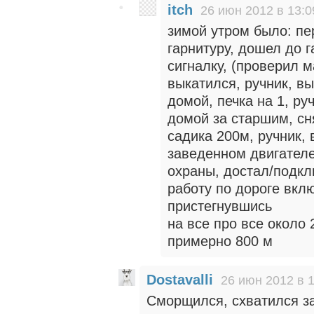
itch
26 июн 2012 в 13:0
зимой утром было: п
гарнитуру, дошел до г
сигналку, (проверил м
выкатился, ручник, вы
домой, печка на 1, ру
домой за старшим, сн
садика 200м, ручник,
заведенном двигателе,
охраны, достал/подкл
работу по дороге вклю
пристегнувшись
на все про все около 
примерно 800 м
Dostavalli
26 июн 2012 в 
Сморщился, схватился за