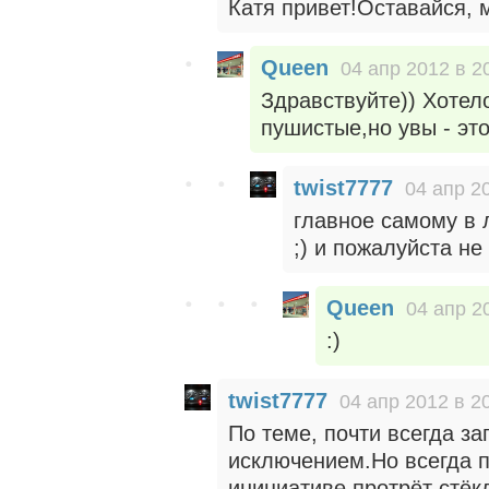
Катя привет!Оставайся, 
Queen
04 апр 2012 в 2
Здравствуйте)) Хотел
пушистые,но увы - эт
twist7777
04 апр 2
главное самому в 
;) и пожалуйста не
Queen
04 апр 2
:)
twist7777
04 апр 2012 в 2
По теме, почти всегда з
исключением.Но всегда п
инициативе протрёт стё