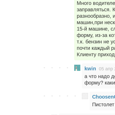
Много водителе
заправляться. 
разнообразно, 
машин,при неск
15-й машине, с
форму, из-за к
т.к. бензин не 
почти каждый р
Клиенту приходи
kwin
05 апр 
а что надо 
форму? каки
Choosen
Пистолет 