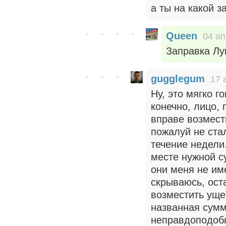
а ты на какой 
Queen
04 ап
Заправка Лу
gugglegum
17 
Ну, это мягко г
конечно, лицо,
вправе возмест
пожалуй не ста
течение недели
месте нужной с
они меня не им
скрываюсь, ост
возместить уще
названная сум
неправдоподобн