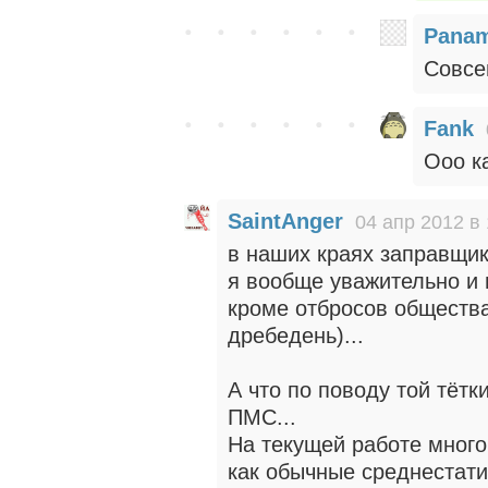
Pana
Совсе
Fank
Ооо к
SaintAnger
04 апр 2012 в 
в наших краях заправщики
я вообще уважительно и
кроме отбросов обществ
дребедень)...
А что по поводу той тётк
ПМС...
На текущей работе много
как обычные среднестати