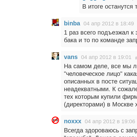
В итоге останутся 
binba
04 апр 2012 в 18:49
1 раз всего подъезжал к
бака и то по команде за
vans
04 апр 2012 в 19:01
На самом деле, все мы л
"человеческое лицо" кака
описанных в посте ситуа
неадекватными. К сожал
тех которым купили фирм
(директорами) в Москве хв
noxxx
04 апр 2012 в 19:06
Всегда здороваюсь с зап