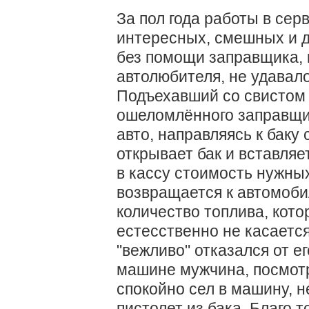
За пол года работы в сер
интересных, смешных и д
без помощи заправщика, к
автолюбителя, не удавало
Подъехавший со свистом р
ошеломлённого заправщик
авто, направляясь к баку
открывает бак и вставляе
в кассу стоимость нужных
возвращается к автомобил
количество топлива, кото
естесственно не касается 
"вежливо" отказался от ег
машине мужчина, посмот
спокойно сел в машину, 
пистолет из бака. Благо 