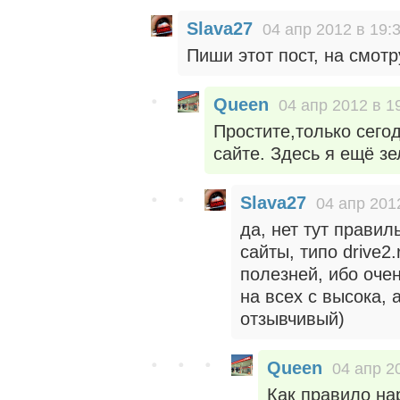
Slava27
04 апр 2012 в 19:
Пиши этот пост, на смотр
Queen
04 апр 2012 в 1
Простите,только сего
сайте. Здесь я ещё зе
Slava27
04 апр 201
да, нет тут правил
сайты, типо drive2
полезней, ибо оче
на всех с высока, 
отзывчивый)
Queen
04 апр 2
Как правило на