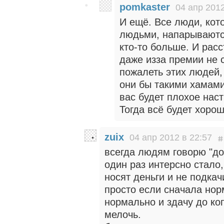
pomkaster
04 апр 2012
И ещё. Все люди, кот
людьми, напарываются
кто-то больше. И расс
даже изза премии не 
пожалеть этих людей,
они бы такими хамами
вас будет плохое нас
Тогда всё будет хорош
zuix
04 апр 2012 в 22:57
всегда людям говорю "до
один раз интерсно стало,
носят деньги и не подкач
просто если сначала нор
нормально и здачу до коп
мелочь.