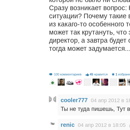
Сразу возникает вопрос:
ситуации? Почему такие 
из какаго-то особенного 
может так крутануть, что
директор, а завтра будет
тогда может задумается...
100 комментариев
45
нравится
1
избран
cooler777
04 апр 2012 в 1
Ты не туда пишешь, Тут 
renic
04 апр 2012 в 18:05