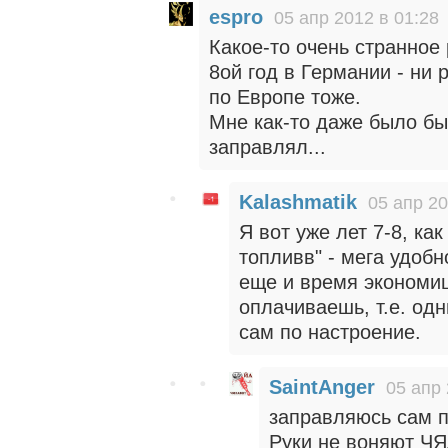
espro
05 апр 2012 в 01:28
Какое-то очень странное
8ой год в Германии - ни 
по Европе тоже.
Мне как-то даже было бы
заправлял...
Kalashmatik
05 апр 20
Я вот уже лет 7-8, ка
топливв" - мега удобн
еще и время экономиш
оплачиваешь, т.е. од
сам по настроение.
SaintAnger
05 апр 
заправляюсь сам п
Руки не воняют Ч