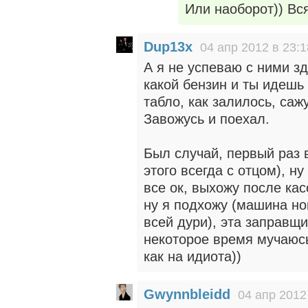
Или наоборот)) Вс
Dup13x
04 апр 2012 в 23:1
А я не успеваю с ними з
какой бензин и ты идешь
табло, как залилось, саж
Завожусь и поехал.
Был случай, первый раз 
этого всегда с отцом), 
все ок, выхожу после кас
ну я подхожу (машина нов
всей дури), эта заправщи
некоторое время мучаюсь
как на идиота))
Gwynnbleidd
04 апр 2012