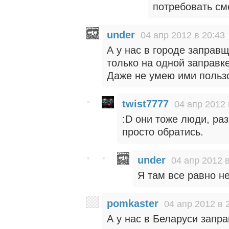
потребовать см
under
04 апр 2012 в 20:43
А у нас в городе заправ
только на одной заправке
Даже не умею ими польз
twist7777
04 апр 2012 
:D они тоже люди, ра
просто обратись.
under
04 апр 2012 в
Я там все равно н
pomkaster
04 апр 2012 в 
А у нас в Беларуси запра