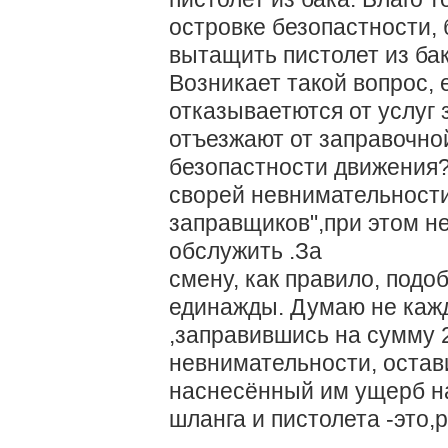
островке безопастности, 
вытащить пистолет из б
Возникает такой вопрос,
отказываетются от услуг 
отъезжают от заправочной
безопастности движения?
сворей невнимательности
заправщиков",при этом н
обслужить .За
смену, как правило, подо
единажды. Думаю не кажд
,заправившись на сумму 2
невнимательности, остави
наснесённый им ущерб на
шланга и пистолета -это,