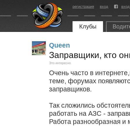
регистрация
вход
вход
Клубы
Водит
Queen
Заправщики, кто он
Это интересно
Очень часто в интернете
теме, форумах появляютс
заправщиков.
Так сложились обстоятел
работать на АЗС - запра
Работа разнообразная и 