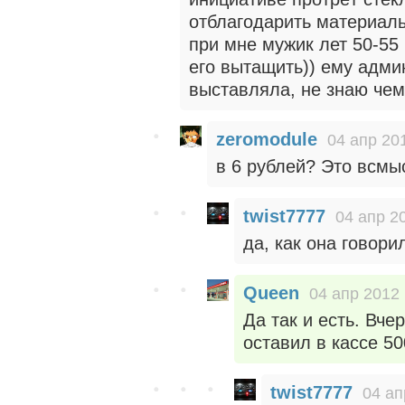
отблагодарить материаль
при мне мужик лет 50-55
его вытащить)) ему адми
выставляла, не знаю чем
zeromodule
04 апр 20
в 6 рублей? Это всмы
twist7777
04 апр 2
да, как она говори
Queen
04 апр 2012 
Да так и есть. Вче
оставил в кассе 50
twist7777
04 ап