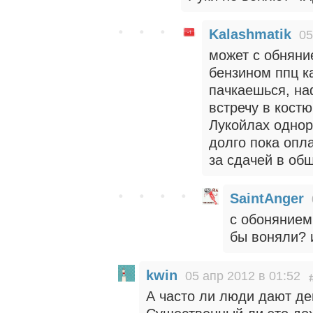
Kalashmatik
05
может с обняни
бензином ппц ка
пачкаешься, на
встречу в кост
Лукойлах однор
долго пока опл
за сдачей в об
SaintAnger
с обонянием
бы воняли? 
kwin
05 апр 2012 в 01:52
А часто ли люди дают де