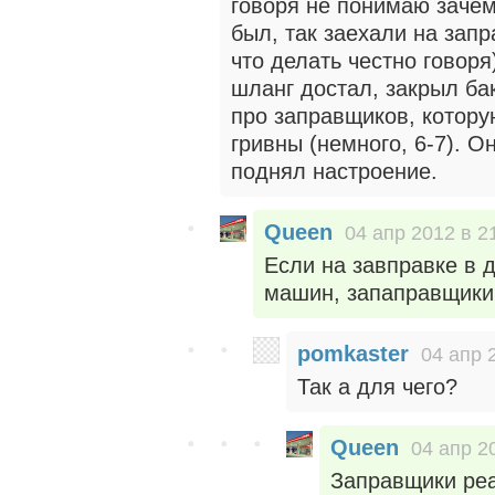
говоря не понимаю зачем 
был, так заехали на запр
что делать честно говоря
шланг достал, закрыл ба
про заправщиков, котору
гривны (немного, 6-7). О
поднял настроение.
Queen
04 апр 2012 в 2
Если на завправке в 
машин, запаправщики
pomkaster
04 апр 
Так а для чего?
Queen
04 апр 2
Заправщики реа