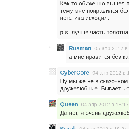
Как-то обиженно вышел п
тему мне понравился боль
негатива исходил.
p.s. лучше часть полотна 
Rusman
05 апр 2012 в
а мне нравится без ка
CyberCore
04 апр 2012 в 
Ну мы же не в сказочном
дружелюбные. Бывает, чо
Queen
04 апр 2012 в 18:17
Да нет, я очень дружелюб
Korak