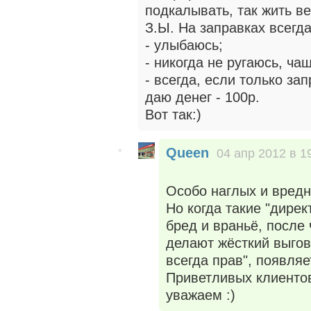
подкалывать, так жить ве
З.Ы. На заправках всегда
- улыбаюсь;
- никогда не ругаюсь, ча
- всегда, если только за
даю денег - 100р.
Вот так:)
Queen
04 апр 2012 в 1
Особо наглых и вред
Но когда такие "дирек
бред и враньё, после
делают жёсткий выгов
всегда прав", появля
Приветливых клиенто
уважаем :)