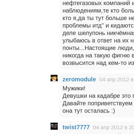
нефтегазовых компаний и
наблюдениям,те кто боль
кто я,да ты тут больше 
проблемы итд" и кидаютс
деле шелупонь никчёмная
улыбаюсь в ответ на их 
понты...Настоящие люди
никогда на такую фигню 
возвысится над кем-то из
zeromodule
04 апр 2012 в
Мужики!
Девушки на кадабре это 
Давайте поприветствуем 
она тут осталась :)
twist7777
04 апр 2012 в 2