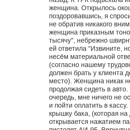
женщина. Открылось око
поздоровавшись, я спроси
не обратив никакого вним
женщина приказным тоном
тысячу", небрежно швирн
ей ответила "Извините, н
несём материальной отве
(согласно нашему трудово
должен брать у клиента д
место). Женщина никак н
продолжая сидеть в авто
очередь, мне ничего не ос
и пойти оплатить в кассу.
крышку бака, (которая н
открывается нажатием па
пистолет AИ-95. Вернувши