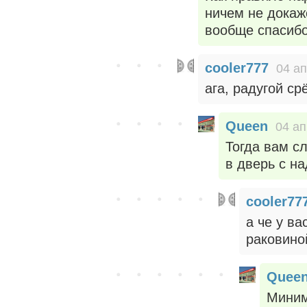
ничем не докаже
вообще спасибо
cooler777
04 ап
ага, радугой ср
Queen
04 ап
Тогда вам сл
в дверь с н
cooler77
а че у ва
раковино
Quee
Миним