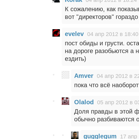
04 апр 2012 в 18:24
К сожалению, как показы
вот "директоров" горазд
evelev
04 апр 2012 в 18:40
пост обиды и грусти. ост
на дороге разобьются а 
ездить)
Amver
04 апр 2012 в 2
пока что всё наоборот
Olalod
05 апр 2012 в 0
Доля правды в этой фр
обычно разбиваются о
gugglegum
17 апр 