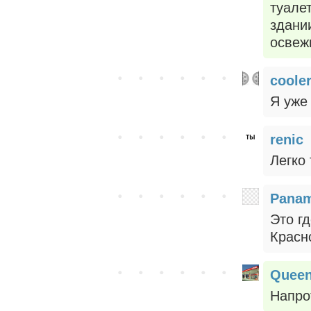
туале
здани
освежи
coole
Я уже 
renic
Легко
Pana
Это г
Красн
Quee
Напро