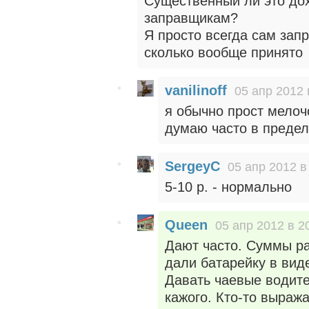
Существенный ли это до
заправщикам?
Я просто всегда сам зап
сколько вообще принято
vanilinoff
05 апр 2012 
я обычно прост мелоч
думаю часто в предел
SergeyC
05 апр 2012 в
5-10 р. - нормально
Queen
05 апр 2012 в 2
Дают часто. Суммы раз
дали батарейку в вид
Давать чаевые водите
кажого. Кто-то выраж