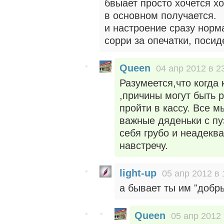
бвыает просто хочется хот
в основном получается.
и настроение сразу норм
сорри за опечатки, посид
Queen
04 апр 2012 в 2
Разумеется,что когда
,причины могут быть 
пройти в кассу. Все 
важные дяденьки с пу
себя грубо и неадеква
навстречу.
light-up
05 апр 2012 в 
а бывает ты им "добры
Queen
05 апр 2012 