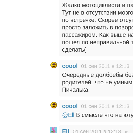
Жалко мотоциклиста и па
Тут не в отсутствии мозг
по встречке. Скорее отс
просто заложить в поворо
пассажиром. Как выше на
пошел по неправильной т
сделать(
coool
01 сен 2011 в 12:13
Очередные долбоёбы без
родителей, что не умным
Пичалька.
coool
01 сен 2011 в 12:13
@Ell
В смысле что на ют
Ell
01 сен 2011 в 12:18