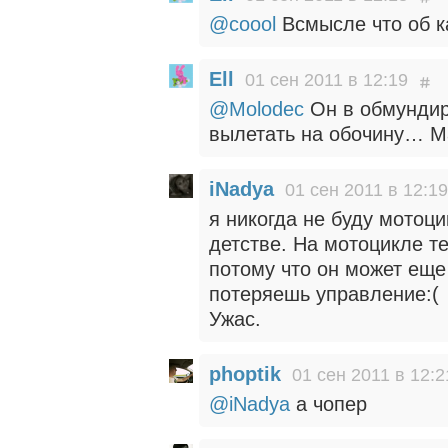
@coool
Всмысле что об к
Ell
01 сен 2011 в 12:19
@Molodec
Он в обмундир
вылетать на обочину… М
iNadya
01 сен 2011 в 12:19
я никогда не буду мотоц
детстве. На мотоцикле те
потому что он может еще 
потеряешь управление:(
Ужас.
phoptik
01 сен 2011 в 12:2
@iNadya
а чопер