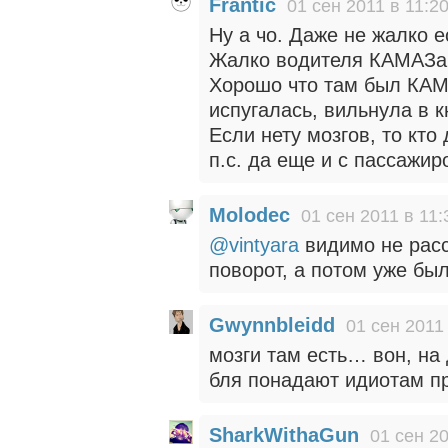
Frantic
01 сен 2011 в 11:2
Ну а чо. Даже не жалко е
Жалко водителя КАМАЗа. 
Хорошо что там был КАМА
испугалась, вильнула в к
Если нету мозгов, то кто
п.с. да еще и с пассажи
Molodec
01 сен 2011 в 11:
@vintyara
видимо не расс
поворот, а потом уже бы
Gwynnbleidd
01 сен 2011
мозги там есть… вон, на
бля понадают идиотам п
SharkWithaGun
01 сен 20