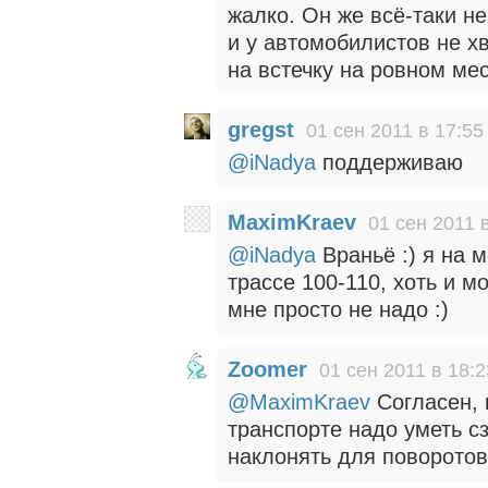
жалко. Он же всё-таки н
и у автомобилистов не хв
на встечку на ровном ме
gregst
01 сен 2011 в 17:55
@iNadya
поддерживаю
MaximKraev
01 сен 2011 
@iNadya
Враньё :) я на м
трассе 100-110, хоть и м
мне просто не надо :)
Zoomer
01 сен 2011 в 18:2
@MaximKraev
Согласен, 
транспорте надо уметь с
наклонять для поворотов