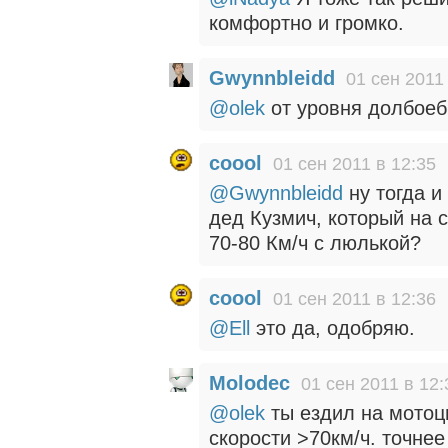
комфортно и громко.
Gwynnbleidd
01 сен 2011
@olek
от уровня долбоеб
coool
01 сен 2011 в 12:35
@Gwynnbleidd
ну тогда и
дед Кузмич, который на с
70-80 Км/ч с люлькой?
coool
01 сен 2011 в 12:36
@Ell
это да, одобряю.
Molodec
01 сен 2011 в 12:
@olek
ты ездил на мотоц
скорости >70км/ч. точнее