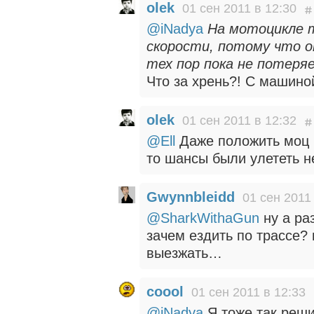
olek
01 сен 2011 в 12:30
@iNadya
На мотоцикле 
скорости, потому что 
тех пор пока не потеря
Что за хрень?! С машино
olek
01 сен 2011 в 12:32
@Ell
Даже положить моц и
то шансы были улететь 
Gwynnbleidd
01 сен 2011
@SharkWithaGun
ну а ра
зачем ездить по трассе?
выезжать…
coool
01 сен 2011 в 12:33
@iNadya
Я тоже так реши