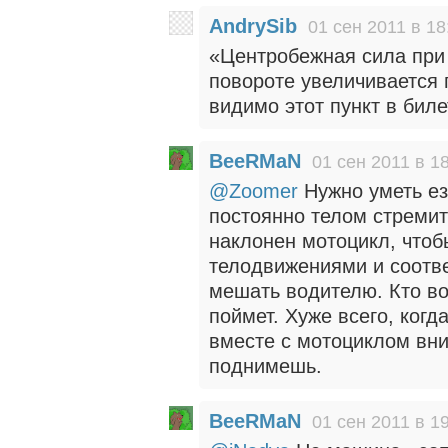
AndrySib
01 сен 2011 в 18
«Центробежная сила при
повороте увеличивается 
видимо этот пункт в бил
BeeRMaN
01 сен 2011 в 1
@Zoomer
Нужно уметь ез
постоянно телом стремит
наклонен мотоцикл, что
телодвижениями и соотв
мешать водителю. Кто во
поймет. Хуже всего, когд
вместе с мотоциклом вни
поднимешь.
BeeRMaN
01 сен 2011 в 1