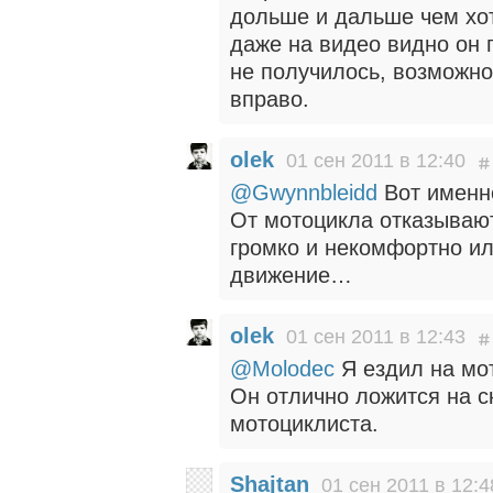
дольше и дальше чем хо
даже на видео видно он п
не получилось, возможно 
вправо.
olek
01 сен 2011 в 12:40
@Gwynnbleidd
Вот именн
От мотоцикла отказывают
громко и некомфортно ил
движение…
olek
01 сен 2011 в 12:43
@Molodec
Я ездил на мо
Он отлично ложится на с
мотоциклиста.
Shajtan
01 сен 2011 в 12:4