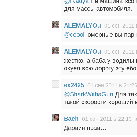
@iNadya
Не машина «соп
для массы автомобиля.
ALEMALYOu
01 сен 2011 
@coool
юморные вы пар
ALEMALYOu
01 сен 2011 
жестко. а баба у водилы 
охуел всю дорогу эту еб
ex2425
01 сен 2011 в 21:2
@SharkWithaGun
Для так
такой скорости хороший 
Bach
01 сен 2011 в 22:13
Дарвин прав…