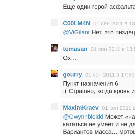
Ещё один герой асфаль
C00LM4N
01 сен 2011 в 13
@ViGilant
Нет, это пиздец
temasan
01 сен 2011 в 13:
Ох…
gourry
01 сен 2011 в 17:50
Пункт назначения 6
:( Страшно, когда кровь
MaximKraev
01 сен 2011 
@Gwynnbleidd
Может «наж
кататься не умеет и не 
Вариантов масса… мотоц