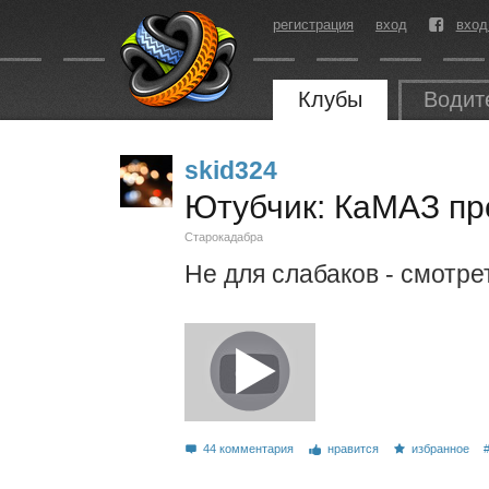
регистрация
вход
вход
Клубы
Водит
skid324
Ютубчик: КаМАЗ пр
Старокадабра
Не для слабаков - смотрет
44 комментария
нравится
избранное