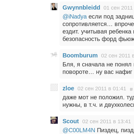
Gwynnbleidd
01 сен 2011
@iNadya
если под задниц
сопротивляется… впрочем
ездит. учитывая ребенка
безопасность форд фьюж
Boomburum
02 сен 2011 
Бля, я сначала не понял
повороте… ну вас нафиг
zloe
02 сен 2011 в 01:41
даже мот не положил. ту
нужны, в т.ч. и двухколе
Scout
02 сен 2011 в 13:41
@C00LM4N
Пиздец, пизд