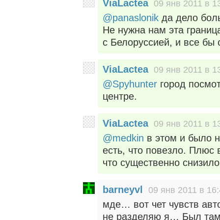
ViaLactea
09 янв 2011 в 1
@panaslonik
да дело боль
Не нужна нам эта границ
с Белоруссией, и все бы 
ViaLactea
09 янв 2011 в 1
@Spyhunter
город посмот
центре.
ViaLactea
09 янв 2011 в 1
@medkin
в этом и было н
есть, что повезло. Плюс 
что существенно снизило
barneyvl
09 янв 2011 в 16
мде… вот чет чувств авт
не разделяю я… Был там 