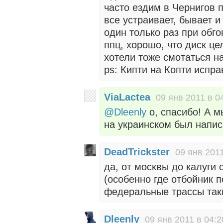
часто ездим в Чернигов п
все устраивает, бывает и
один только раз при обг
ппц, хорошо, что диск ц
хотели тоже смотаться н
ps: Кипти на Копти испр
ViaLactea
09 янв 2011 в 0
@Dleenly
о, спасибо! А м
на украинском был написа
DeadTrickster
09 янв 2011
да, от москвы до калуги
(особенно где отбойник 
федеральные трассы та
Dleenly
09 янв 2011 в 04:2