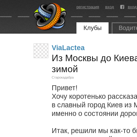
регистрация
вход
вход
Клубы
Водит
ViaLactea
Из Москвы до Киев
зимой
Старокадабра
Привет!
Хочу коротенько рассказа
в славный город Киев из 
именно о состоянии дорог
Итак, решили мы как-то 