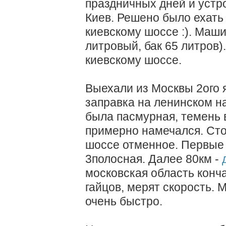
праздничных дней и устр
Киев. Решено было ехат
киевскому шоссе :). Маши
литровый, бак 65 литров)
киевскому шоссе.
Выехали из Москвы 2ого я
заправка на ленинском на
была пасмурная, темень в
примерно намечался. Стои
шоссе отменное. Первые 
3полосная. Далее 80км -
московская область конча
гайцов, мерят скорость. 
очень быстро.