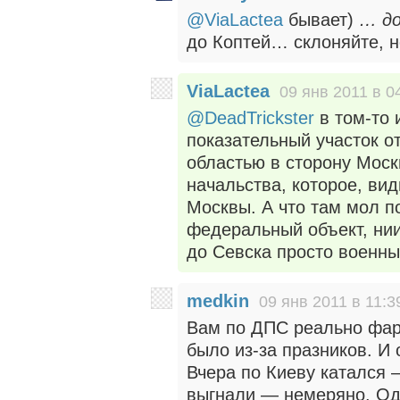
@ViaLactea
бывает)
… до
до Коптей… склоняйте, не
ViaLactea
09 янв 2011 в 0
@DeadTrickster
в том-то 
показательный участок о
областью в сторону Моск
начальства, которое, ви
Москвы. А что там мол по
федеральный объект, ниип
до Севска просто военны
medkin
09 янв 2011 в 11:3
Вам по ДПС реально фар
было из-за празников. И 
Вчера по Киеву катался 
выгнали — немеряно. Одн