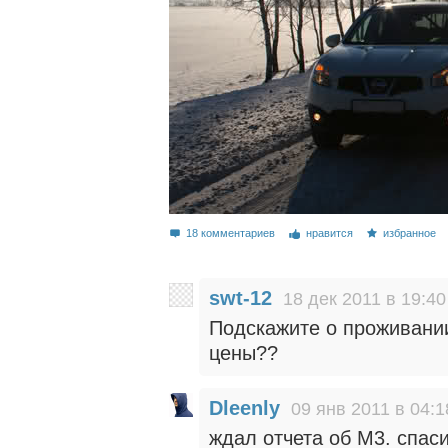
18 комментариев
нравится
избранное
swt-12
18 дек 2011 в 19:40
Подскажите о проживани
цены??
Dleenly
09 янв 2011 в 04:1
ждал отчета об М3. спас