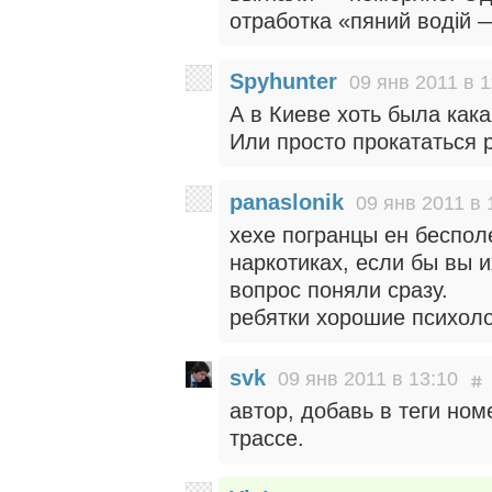
отработка «пяний водій —
Spyhunter
09 янв 2011 в 1
А в Киеве хоть была кака
Или просто прокататься
panaslonik
09 янв 2011 в 
хехе погранцы ен беспол
наркотиках, если бы вы и
вопрос поняли сразу.
ребятки хорошие психоло
svk
09 янв 2011 в 13:10
автор, добавь в теги ном
трассе.