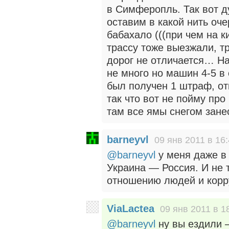
в Симферопль. Так вот д
оставим в какой нить оче
бабахало (((при чем на к
трассу тоже выезжали, т
дорог не отличается… На 
не много но машин 4-5 в 
был получен 1 штраф, о
так что вот не пойму пр
там все ямы снегом зане
barneyvl
09 янв 2011 в 16
@barneyvl
у меня даже в 
Украина — Россия. И не т
отношению людей и кор
ViaLactea
09 янв 2011 в 1
@barneyvl
ну вы ездили 