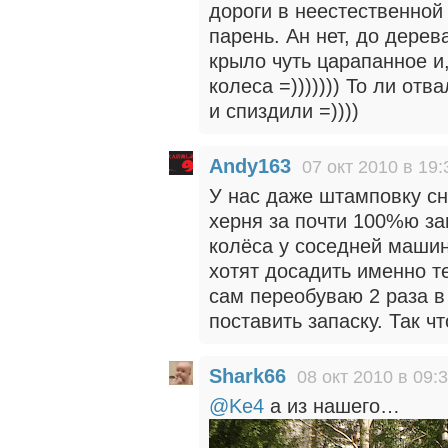
дороги в неестественной
парень. Ан нет, до дере
крыло чуть царапанное и,
колеса =))))))) То ли от
и спиздили =))))
Andy163
07 окт 2010 в 19:
У нас даже штамповку сн
херня за почти 100%ю за
колёса у соседней машин
хотят досадить именно т
сам переобуваю 2 раза в 
поставить запаску. Так ч
Shark66
08 окт 2010 в 09:
@Ke4
а из нашего…