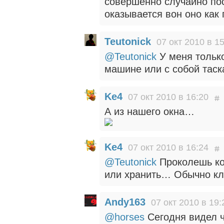
совершенно случайно пос
оказывается вон оно как
Teutonick
07 окт 2010 в 1
@Teutonick
У меня только
машине или с собой таска
Ke4
07 окт 2010 в 16:20
А из нашего окна…
Ke4
07 окт 2010 в 16:24
@Teutonick
Проколешь кол
или хранить… Обычно кл
Andy163
07 окт 2010 в 19:
@horses
Сегодня видел 