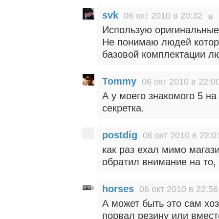
svk
06 окт 2010 в 20:32
Использую оригинальные
Не понимаю людей которы
базовой комплектации 
Tommy
06 окт 2010 в 22:0
А у моего знакомого 5 на
секретка.
postdig
06 окт 2010 в 22:0
как раз ехал мимо магаз
обратил внимание на то,
horses
06 окт 2010 в 22:56
А может быть это сам хо
порвал резину или вмест