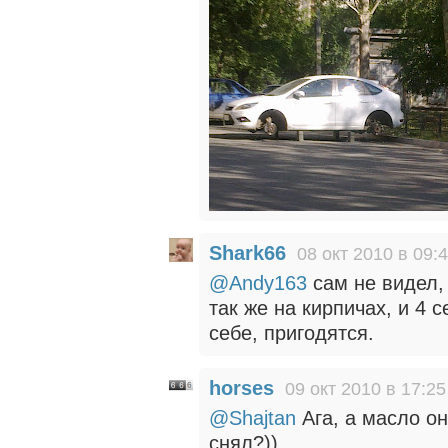
Shark66
08 окт 2010 в 09:
@Andy163
сам не видел,
так же на кирпичах, и 4 
себе, пригодятся.
horses
09 окт 2010 в 17:25
@Shajtan
Ага, а масло он
снял?))