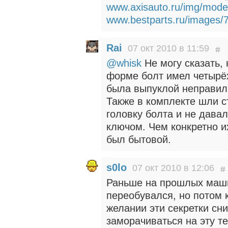
www.axisauto.ru/img/mode
www.bestparts.ru/images/
Rai
07 окт 2010 в 11:59
@whisk
Не могу сказать, 
форме болт имел четырёх
была выпуклой неправи
Также в комплекте шли с
головку болта и не дава
ключом. Чем конкретно их
был бытовой.
s0lo
07 окт 2010 в 12:06
Раньше на прошлых машин
переобувался, но потом 
желании эти секретки сн
заморачиваться на эту те