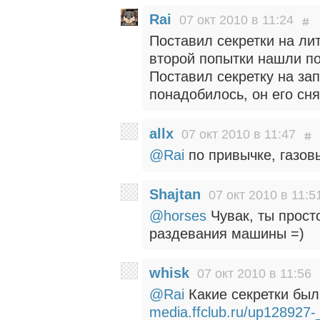
Rai
07 окт 2010 в 11:24
Поставил секретки на ли
второй попытки нашли п
Поставил секретку на за
понадобилось, он его сня
allx
07 окт 2010 в 11:47
@Rai
по привычке, газов
Shajtan
07 окт 2010 в 11:5
@horses
Чувак, ты прост
раздевания машины =)
whisk
07 окт 2010 в 11:56
@Rai
Какие секретки был
media.ffclub.ru/up128927-