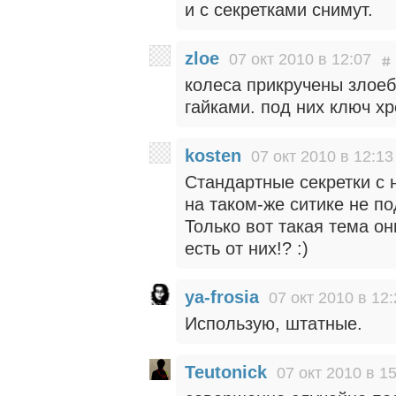
и с секретками снимут.
zloe
07 окт 2010 в 12:07
колеса прикручены злое
гайками. под них ключ х
kosten
07 окт 2010 в 12:13
Стандартные секретки с 
на таком-же ситике не под
Только вот такая тема он
есть от них!? :)
ya-frosia
07 окт 2010 в 12
Использую, штатные.
Teutonick
07 окт 2010 в 1