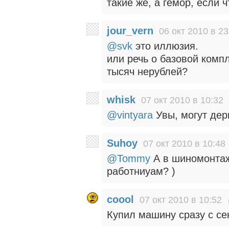
такие же, а гемор, если чт
jour_vern
06 окт 2010 в 23
@svk
это иллюзия.
или речь о базовой комп
тысяч нерублей?
whisk
07 окт 2010 в 10:32
@vintyara
Увы, могут дер
Suhoy
07 окт 2010 в 10:48
@Tommy
А в шиномонтажк
работниуам? )
coool
07 окт 2010 в 10:52
Купил машину сразу с се