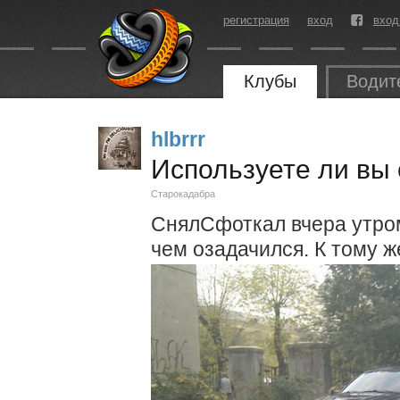
регистрация
вход
вход
Клубы
Водит
hlbrrr
Используете ли вы 
Старокадабра
СнялСфоткал вчера утром 
чем озадачился. К тому ж