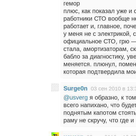
гемор
плюс, как показал уже и
работники СТО вообще не
работает и, главное, поч
у меня не с электрикой,
официальное СТО, грю — 
стала, амортизаторам, ск
бабло за диагностику, у
меняется. плюнул, помен
которая подтвердила мо
Surge0n
03 сен 2010 в 13:
@usverg
я образно, к том
всего напихано, что буде
поднятым капотом стоять,
раму не скручу, что где и