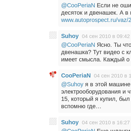
@CooPeriaN
Если не оши
десяток и двенашек. А в 
www.autoprospect.ru/vaz/2
Suhoy
04 сен 2010 в 09:42
@CooPeriaN
Ясно. Ты что
двенашка? Тут видео с к
имеет смысла. Каждый о
CooPeriaN
04 сен 2010 в 
@Suhoy
я в этой машине 
электрооборудования и ч
15, который я купил, бы
вспомню где…
Suhoy
04 сен 2010 в 16:27
@CooPeriaN
Еще шланги 