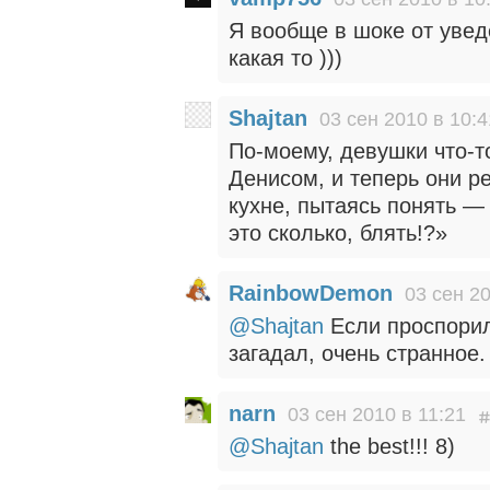
Я вообще в шоке от уве
какая то )))
Shajtan
03 сен 2010 в 10:4
По-моему, девушки что-т
Денисом, и теперь они р
кухне, пытаясь понять —
это сколько, блять!?»
RainbowDemon
03 сен 20
@Shajtan
Если проспорил
загадал, очень странное.
narn
03 сен 2010 в 11:21
@Shajtan
the best!!! 8)