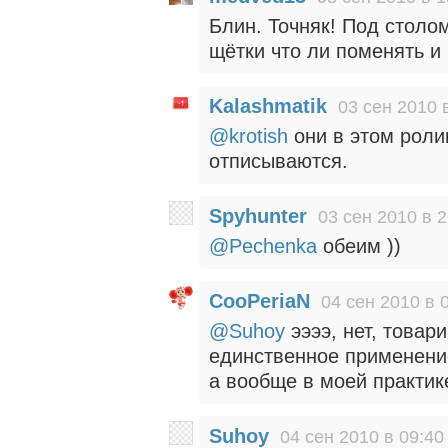
Блин. Точняк! Под столом
щётки что ли поменять и в
Kalashmatik
03 сен 2010 
@krotish
они в этом роли
отписываются.
Spyhunter
03 сен 2010 в 2
@Pechenka
обеим ))
CooPeriaN
04 сен 2010 в 
@Suhoy
ээээ, нет, товар
единственное применение
а вообще в моей практи
Suhoy
04 сен 2010 в 09:40