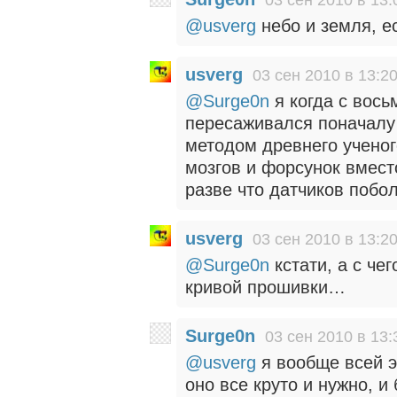
@usverg
небо и земля, е
usverg
03 сен 2010 в 13:2
@Surge0n
я когда с вос
пересаживался поначалу 
методом древнего ученог
мозгов и форсунок вмест
разве что датчиков побо
usverg
03 сен 2010 в 13:2
@Surge0n
кстати, а с че
кривой прошивки…
Surge0n
03 сен 2010 в 13:
@usverg
я вообще всей э
оно все круто и нужно, и