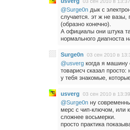
usverg
03 сен 2010 в 13:3
@Surge0n
дык с электрон
случается. эт ж не вазы,
(образно конечно).
А официалы они штука так
нормального диагноста 
Surge0n
03 сен 2010 в 13:
@usverg
когда я машину 
товарисч сказал просто: 
у тебя знакомые, которы
usverg
03 сен 2010 в 13:3
@Surge0n
ну современны
мерс с чип-ключом, или к
сложнее восьмерки.
просто практика показыв