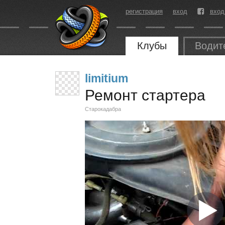
регистрация
вход
вход
Клубы
Водит
limitium
Ремонт стартера
Старокадабра