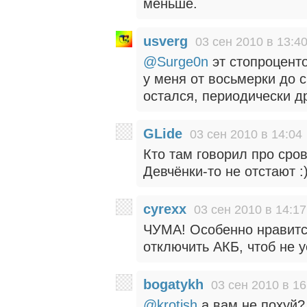
меньше.
usverg
03 сен 2010 в 13:4
@Surge0n
эт стопроцент
у меня от восьмерки до 
остался, периодически д
GLide
03 сен 2010 в 14:04
Кто там говорил про сров
Девчёнки-то не отстают :)
cyrexx
03 сен 2010 в 14:17
ЧУМА! Особенно нравитс
отключить АКБ, чтоб не 
bogatykh
03 сен 2010 в 16
@krotish
а вам не похуй?