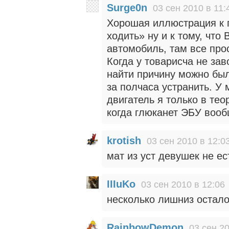
Surge0n
03 сен 2010 в 11:
Хорошая иллюстрация к 
ходить» ну и к тому, чт
автомобиль, там все прос
Когда у товарисча не за
найти причину можно было
за полчаса устранить. У 
двигатель я только в тео
когда глюканет ЭБУ вооб
krotish
03 сен 2010 в 12:0
мат из уст девушек не ес
IIIuKo
03 сен 2010 в 12:06
несколько лишниз остало
RainbowDemon
03 сен 20