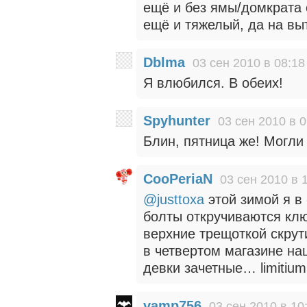
ещё и без ямы/домкрата 
ещё и тяжелый, да на в
Dblma
03 сен 2010 в 08:18
Я влюбился. В обеих!
Spyhunter
03 сен 2010 в 0
Блин, пятница же! Могли 
CooPeriaN
03 сен 2010 в 
@justtoxa
этой зимой я в
болты откручиваются клю
верхние трещоткой скрут
в четвертом магазине н
девки зачетные… limitium
vamp756
03 сен 2010 в 10