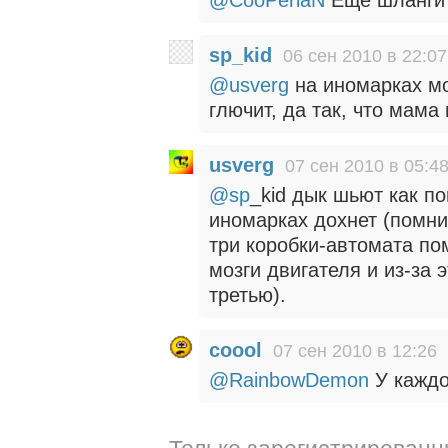
sp_kid
06 сен 2010 в 22:07
@usverg
на иномарках мо
глючит, да так, что мама
usverg
07 сен 2010 в 05:4
@sp
_kid дык шьют как п
иномарках дохнет (помни
три коробки-автомата по
мозги двигателя и из-за 
третью).
coool
07 сен 2010 в 12:26
@RainbowDemon
У каждо